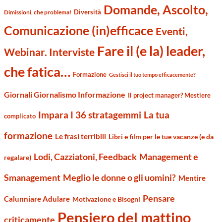
Domande, Ascolto,
Diversità
Dimissioni, che problema!
Comunicazione (in)efficace
Eventi,
Fare il (e la) leader,
Webinar. Interviste
che fatica…
Formazione
Gestisci il tuo tempo efficacemente?
Giornali Giornalismo Informazione
Il project manager? Mestiere
Impara I 36 stratagemmi
La tua
complicato
formazione
Le frasi terribili
Libri e film per le tue vacanze (e da
Management e
Lodi, Cazziatoni, Feedback
regalare)
Smanagement
Meglio le donne o gli uomini?
Mentire
Pensare
Calunniare Adulare
Motivazione e Bisogni
Pensiero del mattino
criticamente