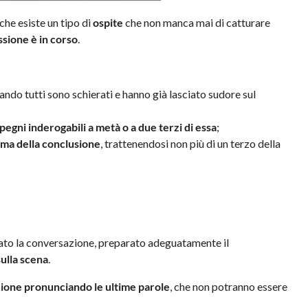
 che esiste un tipo di
ospite
che non manca mai di catturare
ssione è in corso
.
uando tutti sono schierati e hanno già lasciato sudore sul
pegni inderogabili a metà o a due terzi di essa
;
rima della conclusione
, trattenendosi non più di un terzo della
ltato la conversazione, preparato adeguatamente il
sulla scena
.
rizione pronunciando le ultime parole
, che non potranno essere