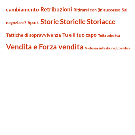
Retribuzioni
cambiamento
Ritirarsi con (in)successo
Sai
Storie Storielle Storiacce
Sport
negoziare?
Tu e il tuo capo
Tattiche di sopravvivenza
Tutta colpa tua
Vendita e Forza vendita
Violenza sulle donne. E bambini