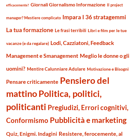
Giornali Giornalismo Informazione
Il project
efficacemente?
Impara I 36 stratagemmi
manager? Mestiere complicato
La tua formazione
Le frasi terribili
Libri e film per le tue
Lodi, Cazziatoni, Feedback
vacanze (e da regalare)
Management e Smanagement
Meglio le donne o gli
uomini?
Mentire Calunniare Adulare
Motivazione e Bisogni
Pensiero del
Pensare criticamente
mattino
Politica, politici,
politicanti
Pregiudizi, Errori cognitivi,
Pubblicità e marketing
Conformismo
Resistere, ferocemente, al
Quiz, Enigmi. Indagini