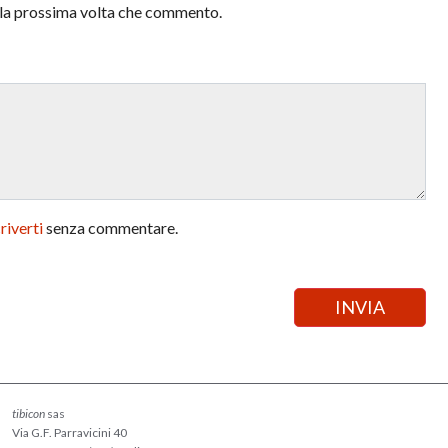
r la prossima volta che commento.
criverti
senza commentare.
tibicon
sas
Via G.F. Parravicini 40