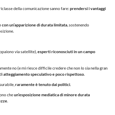
oriclasse della comunicazione sanno fare:
prendersi i vantaggi
 con un’apparizione di durata limitata
, sostenendo
osizione.
paiono via satellite),
esperti riconosciuti in un campo
te no (e mi riesce difficile credere che non lo sia nella gran
di
atteggiamento speculativo e poco rispettoso
.
urabile,
raramente è tenuto dai politici
.
 sono che
un’esposizione mediatica di minore durata
ezze
.