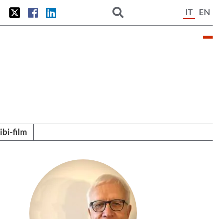
IT
EN
tibi-film