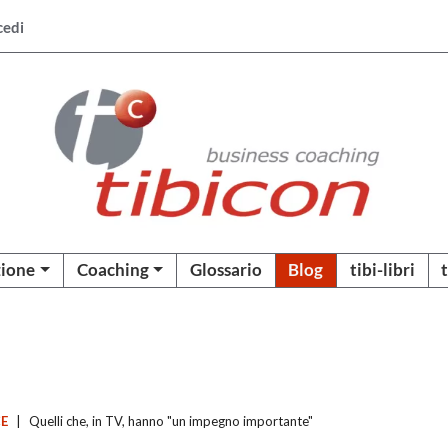
cedi
ione
Coaching
Glossario
Blog
tibi-libri
CE
|
Quelli che, in TV, hanno "un impegno importante"