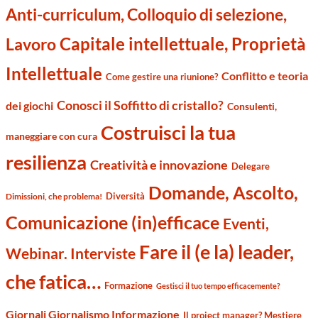
Anti-curriculum, Colloquio di selezione,
Capitale intellettuale, Proprietà
Lavoro
Intellettuale
Conflitto e teoria
Come gestire una riunione?
Conosci il Soffitto di cristallo?
dei giochi
Consulenti,
Costruisci la tua
maneggiare con cura
resilienza
Creatività e innovazione
Delegare
Domande, Ascolto,
Diversità
Dimissioni, che problema!
Comunicazione (in)efficace
Eventi,
Fare il (e la) leader,
Webinar. Interviste
che fatica…
Formazione
Gestisci il tuo tempo efficacemente?
Giornali Giornalismo Informazione
Il project manager? Mestiere