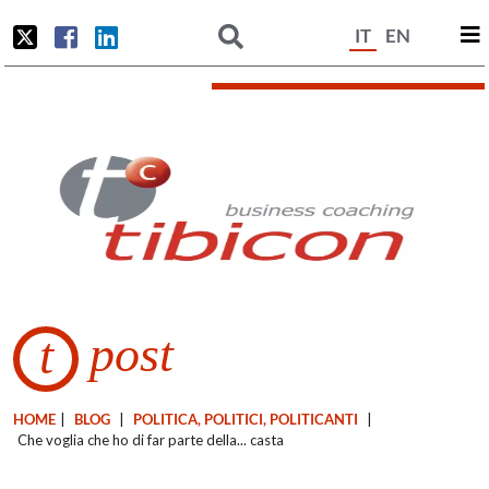
IT
EN
post
t
HOME
|
BLOG
|
POLITICA, POLITICI, POLITICANTI
|
Che voglia che ho di far parte della... casta