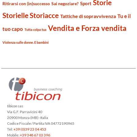
Storie
Sport
Ritirarsi con (in)successo
Sai negoziare?
Storielle Storiacce
Tu e il
Tattiche di sopravvivenza
Vendita e Forza vendita
tuo capo
Tutta colpa tua
Violenza sulle donne. E bambini
tibicon
sas
Via G.F. Parravicini 40
20900 Monza (MB) -Italia
Codice Fiscale / Partita IVA 04772190965
Tel:
+39 (0)39 23 04 453
Mobile:
+39 348 67 03 396