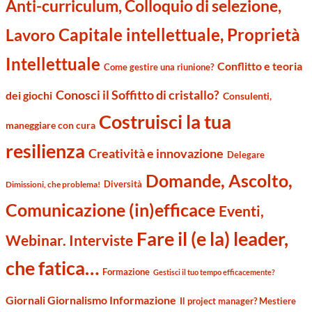
Anti-curriculum, Colloquio di selezione,
Capitale intellettuale, Proprietà
Lavoro
Intellettuale
Conflitto e teoria
Come gestire una riunione?
Conosci il Soffitto di cristallo?
dei giochi
Consulenti,
Costruisci la tua
maneggiare con cura
resilienza
Creatività e innovazione
Delegare
Domande, Ascolto,
Diversità
Dimissioni, che problema!
Comunicazione (in)efficace
Eventi,
Fare il (e la) leader,
Webinar. Interviste
che fatica…
Formazione
Gestisci il tuo tempo efficacemente?
Giornali Giornalismo Informazione
Il project manager? Mestiere