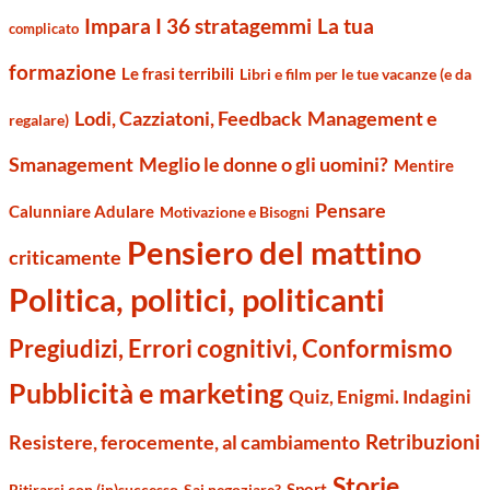
Impara I 36 stratagemmi
La tua
complicato
formazione
Le frasi terribili
Libri e film per le tue vacanze (e da
Management e
Lodi, Cazziatoni, Feedback
regalare)
Smanagement
Meglio le donne o gli uomini?
Mentire
Pensare
Calunniare Adulare
Motivazione e Bisogni
Pensiero del mattino
criticamente
Politica, politici, politicanti
Pregiudizi, Errori cognitivi, Conformismo
Pubblicità e marketing
Quiz, Enigmi. Indagini
Retribuzioni
Resistere, ferocemente, al cambiamento
Storie
Sport
Ritirarsi con (in)successo
Sai negoziare?