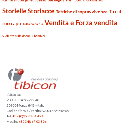
Storielle Storiacce
Tu e il
Tattiche di sopravvivenza
Vendita e Forza vendita
tuo capo
Tutta colpa tua
Violenza sulle donne. E bambini
tibicon
sas
Via G.F. Parravicini 40
20900 Monza (MB) -Italia
Codice Fiscale / Partita IVA 04772190965
Tel:
+39 (0)39 23 04 453
Mobile:
+39 348 67 03 396