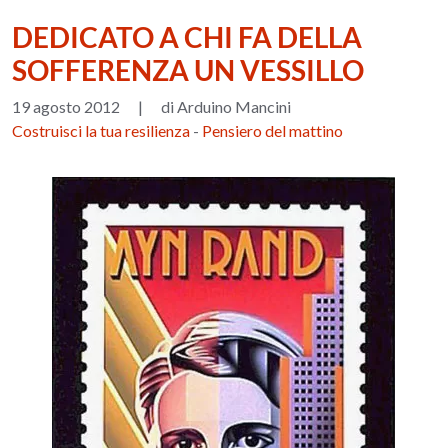
DEDICATO A CHI FA DELLA
SOFFERENZA UN VESSILLO
19 agosto 2012
|
di Arduino Mancini
Costruisci la tua resilienza
-
Pensiero del mattino