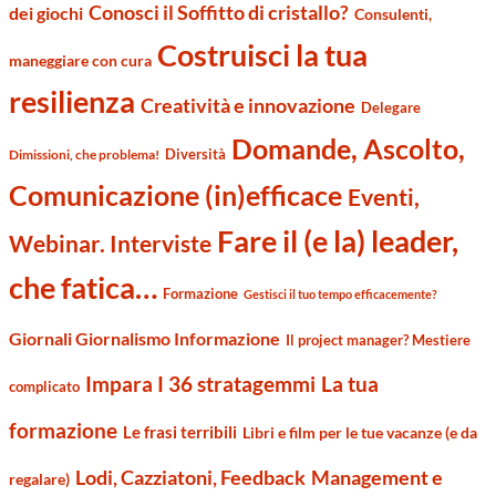
Conosci il Soffitto di cristallo?
dei giochi
Consulenti,
Costruisci la tua
maneggiare con cura
resilienza
Creatività e innovazione
Delegare
Domande, Ascolto,
Diversità
Dimissioni, che problema!
Comunicazione (in)efficace
Eventi,
Fare il (e la) leader,
Webinar. Interviste
che fatica…
Formazione
Gestisci il tuo tempo efficacemente?
Giornali Giornalismo Informazione
Il project manager? Mestiere
Impara I 36 stratagemmi
La tua
complicato
formazione
Le frasi terribili
Libri e film per le tue vacanze (e da
Management e
Lodi, Cazziatoni, Feedback
regalare)