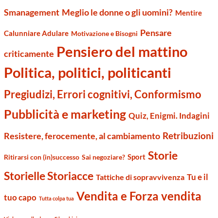
Smanagement
Meglio le donne o gli uomini?
Mentire
Pensare
Calunniare Adulare
Motivazione e Bisogni
Pensiero del mattino
criticamente
Politica, politici, politicanti
Pregiudizi, Errori cognitivi, Conformismo
Pubblicità e marketing
Quiz, Enigmi. Indagini
Retribuzioni
Resistere, ferocemente, al cambiamento
Storie
Sport
Ritirarsi con (in)successo
Sai negoziare?
Storielle Storiacce
Tu e il
Tattiche di sopravvivenza
Vendita e Forza vendita
tuo capo
Tutta colpa tua