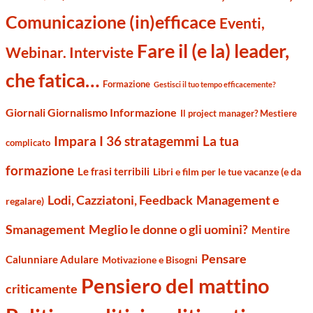
Comunicazione (in)efficace
Eventi,
Fare il (e la) leader,
Webinar. Interviste
che fatica…
Formazione
Gestisci il tuo tempo efficacemente?
Giornali Giornalismo Informazione
Il project manager? Mestiere
Impara I 36 stratagemmi
La tua
complicato
formazione
Le frasi terribili
Libri e film per le tue vacanze (e da
Management e
Lodi, Cazziatoni, Feedback
regalare)
Smanagement
Meglio le donne o gli uomini?
Mentire
Pensare
Calunniare Adulare
Motivazione e Bisogni
Pensiero del mattino
criticamente