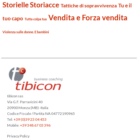
Storielle Storiacce
Tu e il
Tattiche di sopravvivenza
Vendita e Forza vendita
tuo capo
Tutta colpa tua
Violenza sulle donne. E bambini
tibicon
sas
Via G.F. Parravicini 40
20900 Monza (MB) -Italia
Codice Fiscale / Partita IVA 04772190965
Tel:
+39 (0)39 23 04 453
Mobile:
+39 348 67 03 396
Privacy Policy