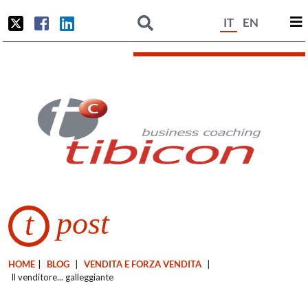
IT
EN
post
t
HOME
|
BLOG
|
VENDITA E FORZA VENDITA
|
Il venditore... galleggiante