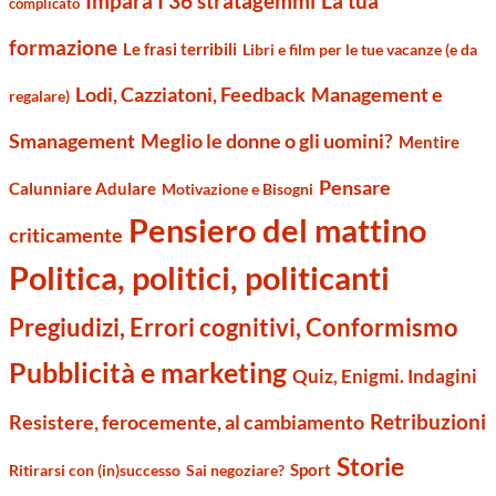
Impara I 36 stratagemmi
La tua
complicato
formazione
Le frasi terribili
Libri e film per le tue vacanze (e da
Management e
Lodi, Cazziatoni, Feedback
regalare)
Smanagement
Meglio le donne o gli uomini?
Mentire
Pensare
Calunniare Adulare
Motivazione e Bisogni
Pensiero del mattino
criticamente
Politica, politici, politicanti
Pregiudizi, Errori cognitivi, Conformismo
Pubblicità e marketing
Quiz, Enigmi. Indagini
Retribuzioni
Resistere, ferocemente, al cambiamento
Storie
Sport
Ritirarsi con (in)successo
Sai negoziare?