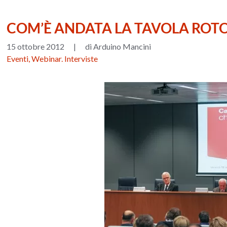
COM’È ANDATA LA TAVOLA ROT
15 ottobre 2012
|
di Arduino Mancini
Eventi, Webinar. Interviste