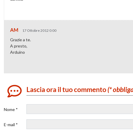
AM
17 Ottobre 2012 0:00
Grazie a te.
A presto,
Arduino
Lascia ora il tuo commento
(* obblig
Nome *
E-mail *