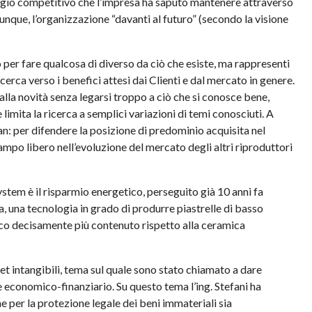
aggio competitivo che l’impresa ha saputo mantenere attraverso
nque, l’organizzazione “davanti al futuro” (secondo la visione
 per fare qualcosa di diverso da ciò che esiste, ma rappresenti
erca verso i benefici attesi dai Clienti e dal mercato in genere.
alla novità senza legarsi troppo a ciò che si conosce bene,
ita la ricerca a semplici variazioni di temi conosciuti. A
n: per difendere la posizione di predominio acquisita nel
ampo libero nell’evoluzione del mercato degli altri riproduttori
stem è il risparmio energetico, perseguito già 10 anni fa
, una tecnologia in grado di produrre piastrelle di basso
co decisamente più contenuto rispetto alla ceramica
set intangibili, tema sul quale sono stato chiamato a dare
re economico-finanziario. Su questo tema l’ing. Stefani ha
 per la protezione legale dei beni immateriali sia