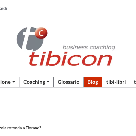
cedi
ione
Coaching
Glossario
Blog
tibi-libri
vola rotonda a Fiorano?