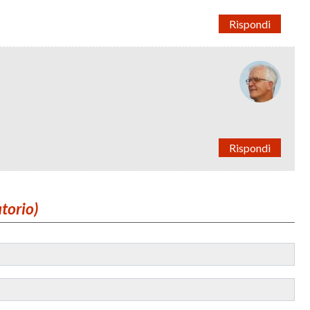
Rispondi
Rispondi
atorio)