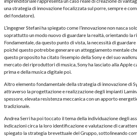
imprenditoriale rappresenta un caso reale di creazione di vant
una strategia di innovazione focalizzata sul porre, sempre e comu
del fondatore).
L’ingegner Stefani ha spiegato come l’innovazione non nasca solo
soprattutto un modo nuovo di guardare la realtà, orientando la ric
Fondamentale, da questo punto di vista, la necessità di guardare 
poiché questo potrebbe generare un atteggiamento mentale che lim
questo proposito ha citato l’esempio della Sony e del suo walkma
mercato dei riproduttori di musica, Sony ha lasciato alla Apple c
prima e della musica digitale poi.
Altro elemento fondamentale della strategia di innovazione di Sy
attraverso la progettazione e realizzazione degli impianti Lamina
spessore, elevata resistenza meccanica con un apporto energeti
tradizionale.
Andrea Serri ha poi toccato il tema della individuazione degli as
indicazioni circa la loro identificazione e valutazione di caratte
spiegato la strategia brevettuale del Gruppo, sottolineando come