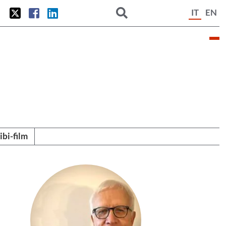
IT
EN
tibi-film