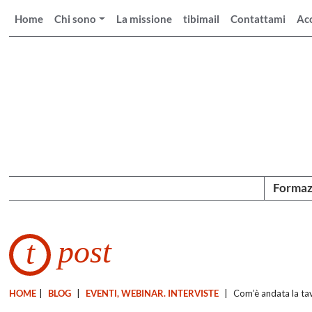
Home
Chi sono
La missione
tibimail
Contattami
Ac
Formaz
post
t
HOME
|
BLOG
|
EVENTI, WEBINAR. INTERVISTE
|
Com’è andata la ta