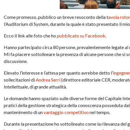
Come promesso, pubblico un breve resoconto della t
avola roto
l’Auditorium di System, durante la quale è stato presentato il mio
Ecco il link alle foto che ho
pubblicato su Facebook
.
Hanno partecipato circa 80 persone, prevalentemente legate al dis
Mi fa piacere sottolineare la presenza di alcune persone che si s
discussione.
Elevato l’interesse e l’attesa per quanto avrebbe detto l’
ingegner
sollecitazioni di
Andrea Serri
(direttore editoriale CER, moderato
Intellettuale, di grande attualità.
Le domande hanno spaziato sulle diverse forme del Capitale Intel
pratici della gestione strategica della conoscenza posseduta dal
mantenimento di un
vantaggio competitivo
nel tempo.
Durante la presentazione ho sottolineato come la rilevanza del g