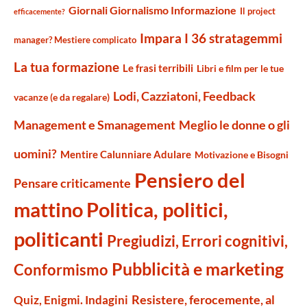
Giornali Giornalismo Informazione
Il project
efficacemente?
Impara I 36 stratagemmi
manager? Mestiere complicato
La tua formazione
Le frasi terribili
Libri e film per le tue
Lodi, Cazziatoni, Feedback
vacanze (e da regalare)
Management e Smanagement
Meglio le donne o gli
uomini?
Mentire Calunniare Adulare
Motivazione e Bisogni
Pensiero del
Pensare criticamente
mattino
Politica, politici,
politicanti
Pregiudizi, Errori cognitivi,
Pubblicità e marketing
Conformismo
Resistere, ferocemente, al
Quiz, Enigmi. Indagini