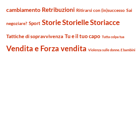
Retribuzioni
cambiamento
Ritirarsi con (in)successo
Sai
Storie Storielle Storiacce
Sport
negoziare?
Tu e il tuo capo
Tattiche di sopravvivenza
Tutta colpa tua
Vendita e Forza vendita
Violenza sulle donne. E bambini