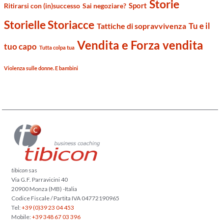
Storie
Sport
Ritirarsi con (in)successo
Sai negoziare?
Storielle Storiacce
Tu e il
Tattiche di sopravvivenza
Vendita e Forza vendita
tuo capo
Tutta colpa tua
Violenza sulle donne. E bambini
tibicon
sas
Via G.F. Parravicini 40
20900 Monza (MB) -Italia
Codice Fiscale / Partita IVA 04772190965
Tel:
+39 (0)39 23 04 453
Mobile:
+39 348 67 03 396