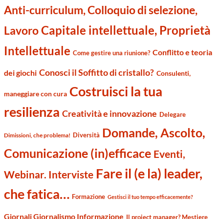
Anti-curriculum, Colloquio di selezione,
Capitale intellettuale, Proprietà
Lavoro
Intellettuale
Conflitto e teoria
Come gestire una riunione?
Conosci il Soffitto di cristallo?
dei giochi
Consulenti,
Costruisci la tua
maneggiare con cura
resilienza
Creatività e innovazione
Delegare
Domande, Ascolto,
Diversità
Dimissioni, che problema!
Comunicazione (in)efficace
Eventi,
Fare il (e la) leader,
Webinar. Interviste
che fatica…
Formazione
Gestisci il tuo tempo efficacemente?
Giornali Giornalismo Informazione
Il project manager? Mestiere