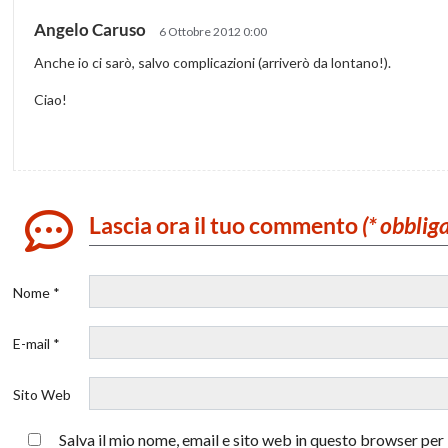
Angelo Caruso
6 Ottobre 2012 0:00
Anche io ci sarò, salvo complicazioni (arriverò da lontano!).
Ciao!
Lascia ora il tuo commento
(* obblig
Nome *
E-mail *
Sito Web
Salva il mio nome, email e sito web in questo browser pe