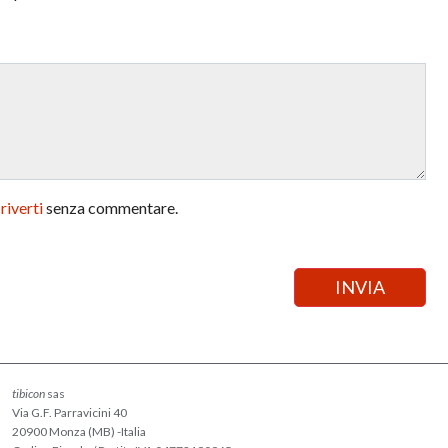
criverti
senza commentare.
tibicon
sas
Via G.F. Parravicini 40
20900 Monza (MB) -Italia