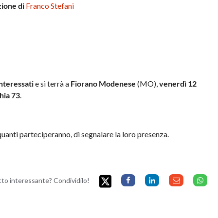
zione di
Franco Stefani
interessati
e si terrà a
Fiorano Modenese
(MO),
venerdì 12
hia 73
.
quanti parteciperanno, di segnalare la loro presenza.
etto interessante? Condividilo!