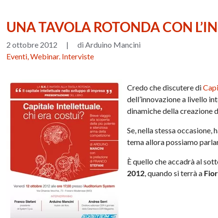
UNA TAVOLA ROTONDA CON L’IN
2 ottobre 2012
|
di Arduino Mancini
Eventi, Webinar. Interviste
Credo che discutere di
Capi
dell’innovazione a livello in
dinamiche della creazione di
Se, nella stessa occasione, h
tema allora possiamo parlare
È quello che accadrà al sotto
2012
, quando si terrà a
Fio