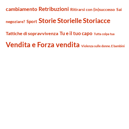
Retribuzioni
cambiamento
Ritirarsi con (in)successo
Sai
Storie Storielle Storiacce
Sport
negoziare?
Tu e il tuo capo
Tattiche di sopravvivenza
Tutta colpa tua
Vendita e Forza vendita
Violenza sulle donne. E bambini