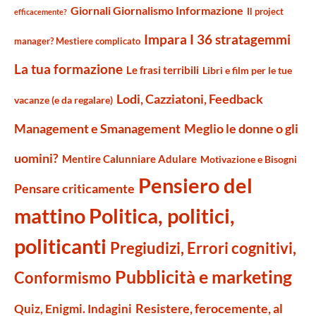
Giornali Giornalismo Informazione
Il project
efficacemente?
Impara I 36 stratagemmi
manager? Mestiere complicato
La tua formazione
Le frasi terribili
Libri e film per le tue
Lodi, Cazziatoni, Feedback
vacanze (e da regalare)
Management e Smanagement
Meglio le donne o gli
uomini?
Mentire Calunniare Adulare
Motivazione e Bisogni
Pensiero del
Pensare criticamente
mattino
Politica, politici,
politicanti
Pregiudizi, Errori cognitivi,
Pubblicità e marketing
Conformismo
Resistere, ferocemente, al
Quiz, Enigmi. Indagini