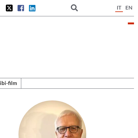
IT
EN
tibi-film