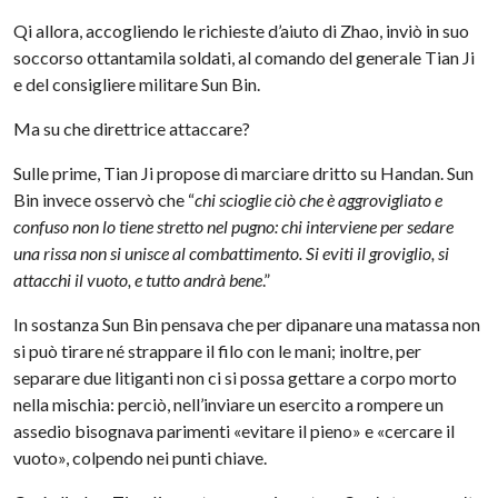
Qi allora, accogliendo le richieste d’aiuto di Zhao, inviò in suo
soccorso ottantamila soldati, al comando del generale Tian Ji
e del consigliere militare Sun Bin.
Ma su che direttrice attaccare?
Sulle prime, Tian Ji propose di marciare dritto su Handan. Sun
Bin invece osservò che “
chi scioglie ciò che è aggrovigliato e
confuso non lo tiene stretto nel pugno: chi interviene per sedare
una rissa non si unisce al combattimento. Si eviti il groviglio, si
attacchi il vuoto, e tutto andrà bene
.”
In sostanza Sun Bin pensava che per dipanare una matassa non
si può tirare né strappare il filo con le mani; inoltre, per
separare due litiganti non ci si possa gettare a corpo morto
nella mischia: perciò, nell’inviare un esercito a rompere un
assedio bisognava parimenti «evitare il pieno» e «cercare il
vuoto», colpendo nei punti chiave.