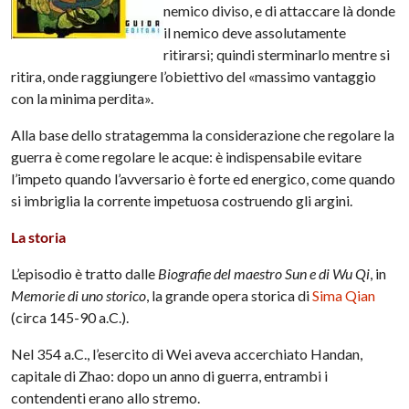
nemico diviso, e di attaccare là donde
il nemico deve assolutamente
ritirarsi; quindi sterminarlo mentre si
ritira, onde raggiungere l’obiettivo del «massimo vantaggio
con la minima perdita».
Alla base dello stratagemma la considerazione che regolare la
guerra è come regolare le acque: è indispensabile evitare
l’impeto quando l’avversario è forte ed energico, come quando
si imbriglia la corrente impetuosa costruendo gli argini.
La storia
L’episodio è tratto dalle
Biografie del maestro Sun e di Wu Qi
, in
Memorie di uno storico
, la grande opera storica di
Sima Qian
(circa 145-90 a.C.).
Nel 354 a.C., l’esercito di Wei aveva accerchiato Handan,
capitale di Zhao: dopo un anno di guerra, entrambi i
contendenti erano allo stremo.