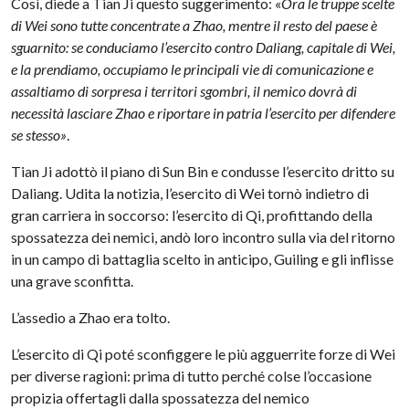
Così, diede a Tian Ji questo suggerimento: «
Ora le truppe scelte
di Wei sono tutte concentrate a Zhao, mentre il resto del paese è
sguarnito: se conduciamo l’esercito contro Daliang, capitale di Wei,
e la prendiamo, occupiamo le principali vie di comunicazione e
assaltiamo di sorpresa i territori sgombri, il nemico dovrà di
necessità lasciare Zhao e riportare in patria l’esercito per difendere
se stesso»
.
Tian Ji adottò il piano di Sun Bin e condusse l’esercito dritto su
Daliang. Udita la notizia, l’esercito di Wei tornò indietro di
gran carriera in soccorso: l’esercito di Qi, profittando della
spossatezza dei nemici, andò loro incontro sulla via del ritorno
in un campo di battaglia scelto in anticipo, Guiling e gli inflisse
una grave sconfitta.
L’assedio a Zhao era tolto.
L’esercito di Qi poté sconfiggere le più agguerrite forze di Wei
per diverse ragioni: prima di tutto perché colse l’occasione
propizia offertagli dalla spossatezza del nemico