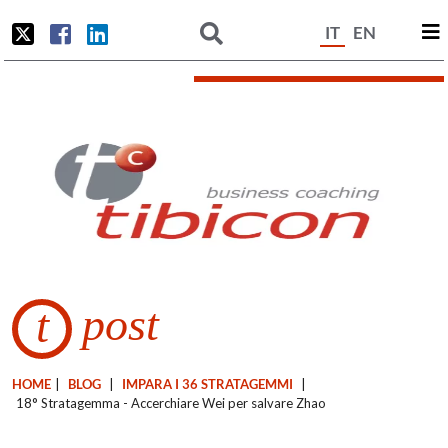
IT
EN
post
t
HOME
|
BLOG
|
IMPARA I 36 STRATAGEMMI
|
18° Stratagemma - Accerchiare Wei per salvare Zhao