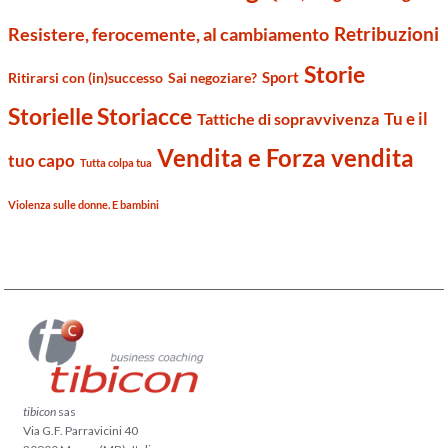
Retribuzioni
Resistere, ferocemente, al cambiamento
Storie
Sport
Ritirarsi con (in)successo
Sai negoziare?
Storielle Storiacce
Tu e il
Tattiche di sopravvivenza
Vendita e Forza vendita
tuo capo
Tutta colpa tua
Violenza sulle donne. E bambini
tibicon
sas
Via G.F. Parravicini 40