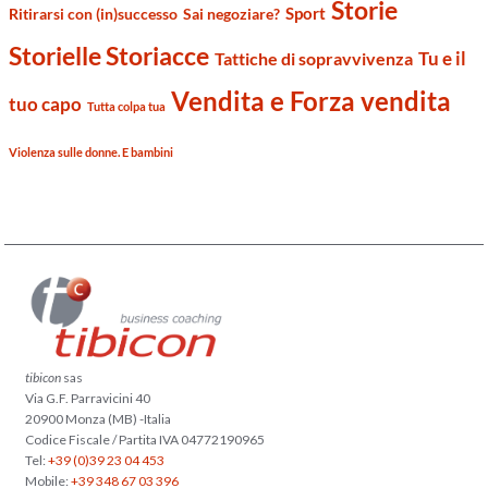
Storie
Sport
Ritirarsi con (in)successo
Sai negoziare?
Storielle Storiacce
Tu e il
Tattiche di sopravvivenza
Vendita e Forza vendita
tuo capo
Tutta colpa tua
Violenza sulle donne. E bambini
tibicon
sas
Via G.F. Parravicini 40
20900 Monza (MB) -Italia
Codice Fiscale / Partita IVA 04772190965
Tel:
+39 (0)39 23 04 453
Mobile:
+39 348 67 03 396