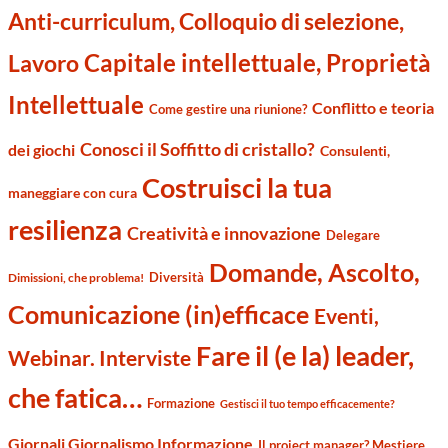
Anti-curriculum, Colloquio di selezione,
Capitale intellettuale, Proprietà
Lavoro
Intellettuale
Conflitto e teoria
Come gestire una riunione?
Conosci il Soffitto di cristallo?
dei giochi
Consulenti,
Costruisci la tua
maneggiare con cura
resilienza
Creatività e innovazione
Delegare
Domande, Ascolto,
Diversità
Dimissioni, che problema!
Comunicazione (in)efficace
Eventi,
Fare il (e la) leader,
Webinar. Interviste
che fatica…
Formazione
Gestisci il tuo tempo efficacemente?
Giornali Giornalismo Informazione
Il project manager? Mestiere