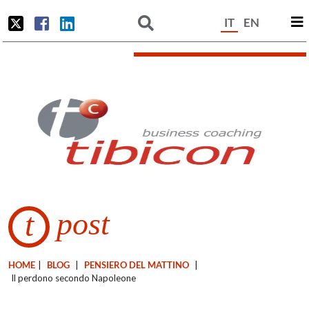
IT
EN
post
t
HOME
|
BLOG
|
PENSIERO DEL MATTINO
|
Il perdono secondo Napoleone