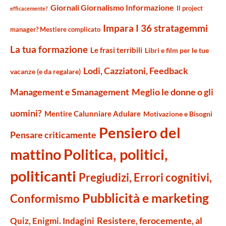
Giornali Giornalismo Informazione
Il project
efficacemente?
Impara I 36 stratagemmi
manager? Mestiere complicato
La tua formazione
Le frasi terribili
Libri e film per le tue
Lodi, Cazziatoni, Feedback
vacanze (e da regalare)
Management e Smanagement
Meglio le donne o gli
uomini?
Mentire Calunniare Adulare
Motivazione e Bisogni
Pensiero del
Pensare criticamente
mattino
Politica, politici,
politicanti
Pregiudizi, Errori cognitivi,
Pubblicità e marketing
Conformismo
Resistere, ferocemente, al
Quiz, Enigmi. Indagini