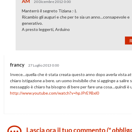
AM
20 Dicembre 2012 0:00
Manterrò il segreto Tiziana :-).
Ricambio gli auguri e che per te sia un anno…consapevole e
generativo.
A presto leggerti, Arduino
R
francy
27 Luglio 2013 0:00
Invece…quella che è stata creata questo anno dopo averla vista at
chiaro istigazione a bere. un uomo invisibile che si agginge a salire
messaggio è chiaro ha bisogno di bere per fare una cosa…quindi è u
http://www.youtube.com/watch?v=hpJPrE9Bxl0
Lascia ora il tuo commento
(* obblig