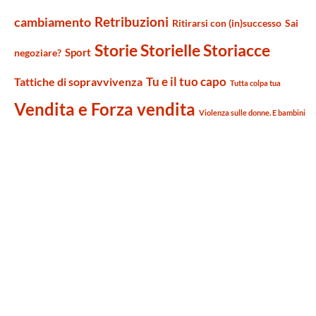
Retribuzioni
cambiamento
Ritirarsi con (in)successo
Sai
Storie Storielle Storiacce
Sport
negoziare?
Tu e il tuo capo
Tattiche di sopravvivenza
Tutta colpa tua
Vendita e Forza vendita
Violenza sulle donne. E bambini