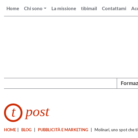
Home
Chi sono
La missione
tibimail
Contattami
Ac
Formaz
post
t
HOME
|
BLOG
|
PUBBLICITÀ E MARKETING
|
Molinari, uno spot che t