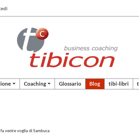
cedi
ione
Coaching
Glossario
Blog
tibi-libri
i fa venire voglia di Sambuca