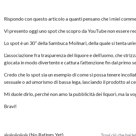
Rispondo con questo articolo a quanti pensano che i miei commen
Vi presento oggi uno spot che scopro da YouTube non essere recent
Lo spot è un 30” della Sambuca Molinari, della quale si tenta un’
L’associazione fra trasparenza del liquore e dell’uomo, che strizz
giocata in modo divertente e cattura l’attenzione fin dal primo 
Credo che lo spot sia un esempio di come si possa tenere incolla
sessuale o ad umorismo di bassa lega, lasciando il prodotto al c
Mi duole dirlo, perché non amo la pubblicità dei liquori, ma la 
Bravi!
(No Ratings Yet)
Trovi ciò che hai l