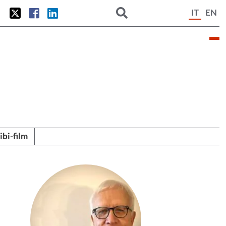
IT
EN
tibi-film