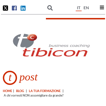
IT
EN
post
t
HOME
|
BLOG
|
LA TUA FORMAZIONE
|
A chi vorresti NON assomigliare da grande?