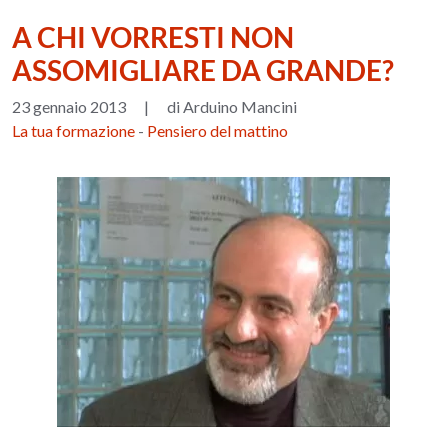
A CHI VORRESTI NON
ASSOMIGLIARE DA GRANDE?
23 gennaio 2013
|
di Arduino Mancini
La tua formazione
-
Pensiero del mattino