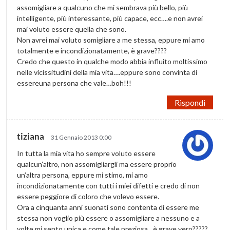
assomigliare a qualcuno che mi sembrava più bello, più
intelligente, più interessante, più capace, ecc….e non avrei
mai voluto essere quella che sono.
Non avrei mai voluto somigliare a me stessa, eppure mi amo
totalmente e incondizionatamente, è grave????
Credo che questo in qualche modo abbia influito moltissimo
nelle vicissitudini della mia vita….eppure sono convinta di
essereuna persona che vale…boh!!!
Rispondi
tiziana
31 Gennaio 2013 0:00
In tutta la mia vita ho sempre voluto essere
qualcun’altro, non assomigliargli ma essere proprio
un’altra persona, eppure mi stimo, mi amo
incondizionatamente con tutti i miei difetti e credo di non
essere peggiore di coloro che volevo essere.
Ora a cinquanta anni suonati sono contenta di essere me
stessa non voglio più essere o assomigliare a nessuno e a
volte mi sento unica e come tale preziosa…è grave vero?????