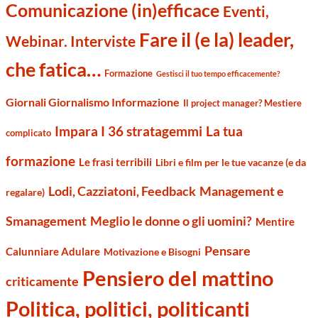
Comunicazione (in)efficace
Eventi,
Fare il (e la) leader,
Webinar. Interviste
che fatica…
Formazione
Gestisci il tuo tempo efficacemente?
Giornali Giornalismo Informazione
Il project manager? Mestiere
Impara I 36 stratagemmi
La tua
complicato
formazione
Le frasi terribili
Libri e film per le tue vacanze (e da
Management e
Lodi, Cazziatoni, Feedback
regalare)
Smanagement
Meglio le donne o gli uomini?
Mentire
Pensare
Calunniare Adulare
Motivazione e Bisogni
Pensiero del mattino
criticamente
Politica, politici, politicanti