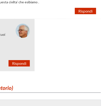
esta civilta’ che esibiamo .
Rispondi
 tuoi
Rispondi
atorio)