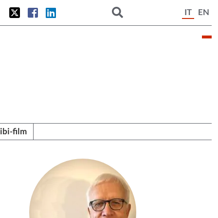
IT
EN
tibi-film