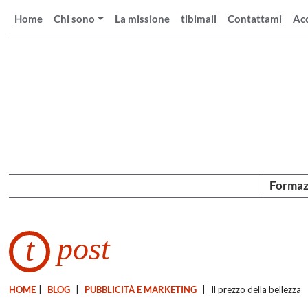
Home
Chi sono
La missione
tibimail
Contattami
Ac
Formaz
post
t
HOME
|
BLOG
|
PUBBLICITÀ E MARKETING
|
Il prezzo della bellezza