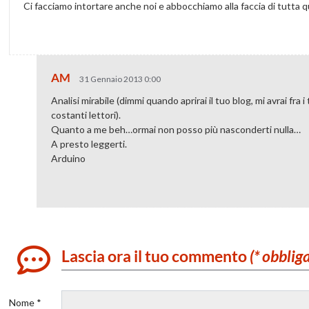
Ci facciamo intortare anche noi e abbocchiamo alla faccia di tutta qu
AM
31 Gennaio 2013 0:00
Analisi mirabile (dimmi quando aprirai il tuo blog, mi avrai fra i
costanti lettori).
Quanto a me beh…ormai non posso più nasconderti nulla…
A presto leggerti.
Arduino
Lascia ora il tuo commento
(* obblig
Nome *