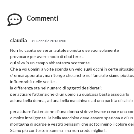
Commenti
claudia
31 Gennaio 2013 0:00
Non ho capito se sei un autolesionista o se vuoi solamente
provocare per avere modo di ribattere ..
qui si va in un campo abbastanza scottante .
Che a voi uomini a volte scenda un velo sugli occhi in certe situazio
e’ ormai appurato , ma ritengo che anche noi fanciulle siamo piutto
influenzabili nelle scelte .
la differenza sta nel numero di oggetti desiderati;
per attirare l’attenzione di un uomo su qualcosa basta associarlo
ad una bella donna , ad una bella macchina o ad una partita di calcio 
per attirare l’attenzione di una donna si deve invece creare una co
o molto inteligente , la bella macchina deve essere spaziosa e di un 
montagna di scarpe e vestiti bellissimi che sottolineino il colore de
Siamo piu contorte insomma , ma non credo migliori .