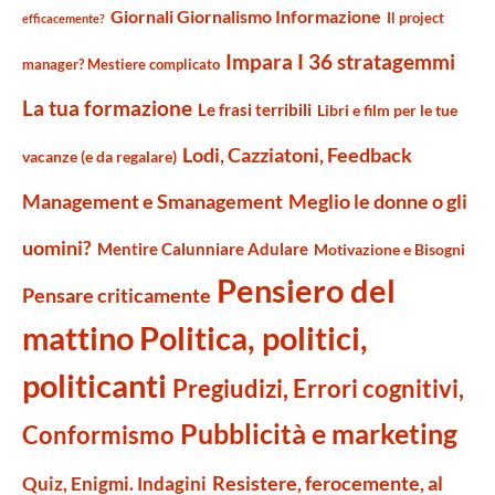
Giornali Giornalismo Informazione
Il project
efficacemente?
Impara I 36 stratagemmi
manager? Mestiere complicato
La tua formazione
Le frasi terribili
Libri e film per le tue
Lodi, Cazziatoni, Feedback
vacanze (e da regalare)
Management e Smanagement
Meglio le donne o gli
uomini?
Mentire Calunniare Adulare
Motivazione e Bisogni
Pensiero del
Pensare criticamente
mattino
Politica, politici,
politicanti
Pregiudizi, Errori cognitivi,
Pubblicità e marketing
Conformismo
Resistere, ferocemente, al
Quiz, Enigmi. Indagini