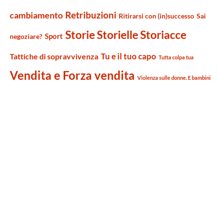
Retribuzioni
cambiamento
Ritirarsi con (in)successo
Sai
Storie Storielle Storiacce
Sport
negoziare?
Tu e il tuo capo
Tattiche di sopravvivenza
Tutta colpa tua
Vendita e Forza vendita
Violenza sulle donne. E bambini