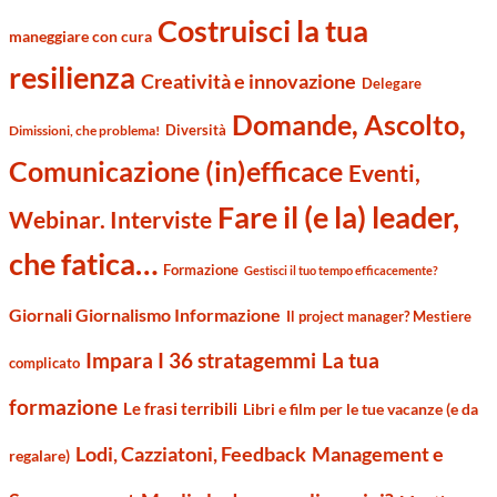
Costruisci la tua
maneggiare con cura
resilienza
Creatività e innovazione
Delegare
Domande, Ascolto,
Diversità
Dimissioni, che problema!
Comunicazione (in)efficace
Eventi,
Fare il (e la) leader,
Webinar. Interviste
che fatica…
Formazione
Gestisci il tuo tempo efficacemente?
Giornali Giornalismo Informazione
Il project manager? Mestiere
Impara I 36 stratagemmi
La tua
complicato
formazione
Le frasi terribili
Libri e film per le tue vacanze (e da
Management e
Lodi, Cazziatoni, Feedback
regalare)