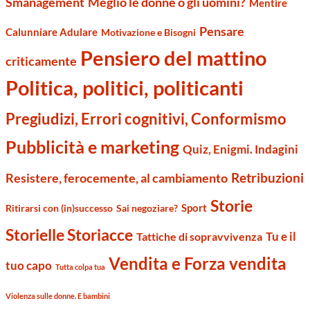
Smanagement
Meglio le donne o gli uomini?
Mentire
Pensare
Calunniare Adulare
Motivazione e Bisogni
Pensiero del mattino
criticamente
Politica, politici, politicanti
Pregiudizi, Errori cognitivi, Conformismo
Pubblicità e marketing
Quiz, Enigmi. Indagini
Retribuzioni
Resistere, ferocemente, al cambiamento
Storie
Sport
Ritirarsi con (in)successo
Sai negoziare?
Storielle Storiacce
Tu e il
Tattiche di sopravvivenza
Vendita e Forza vendita
tuo capo
Tutta colpa tua
Violenza sulle donne. E bambini