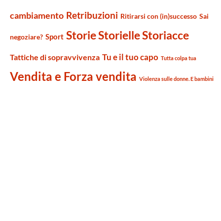
Retribuzioni
cambiamento
Ritirarsi con (in)successo
Sai
Storie Storielle Storiacce
Sport
negoziare?
Tu e il tuo capo
Tattiche di sopravvivenza
Tutta colpa tua
Vendita e Forza vendita
Violenza sulle donne. E bambini