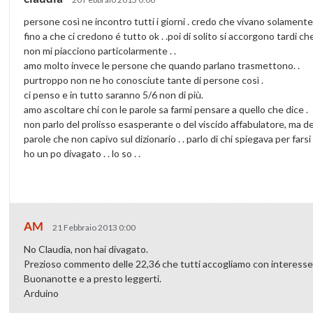
persone così ne incontro tutti i giorni . credo che vivano solamente
fino a che ci credono é tutto ok . .poi di solito si accorgono tardi ch
non mi piacciono particolarmente . .
amo molto invece le persone che quando parlano trasmettono. .
purtroppo non ne ho conosciute tante di persone così .
ci penso e in tutto saranno 5/6 non di più.
amo ascoltare chi con le parole sa farmi pensare a quello che dice .
non parlo del prolisso esasperante o del viscido affabulatore, ma de
parole che non capivo sul dizionario . . parlo di chi spiegava per farsi
ho un po divagato . . lo so . .
AM
21 Febbraio 2013 0:00
No Claudia, non hai divagato.
Prezioso commento delle 22,36 che tutti accogliamo con interesse
Buonanotte e a presto leggerti.
Arduino