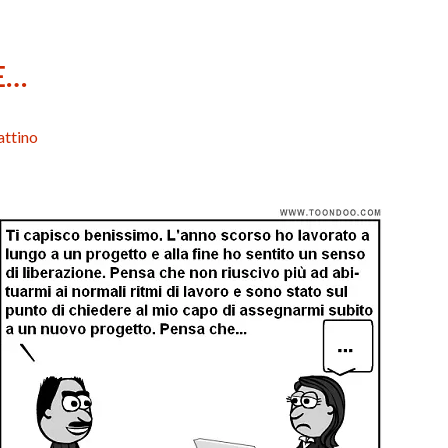
E…
attino