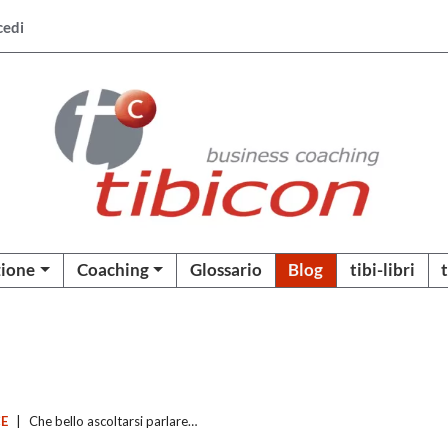
cedi
ione
Coaching
Glossario
Blog
tibi-libri
CE
|
Che bello ascoltarsi parlare…