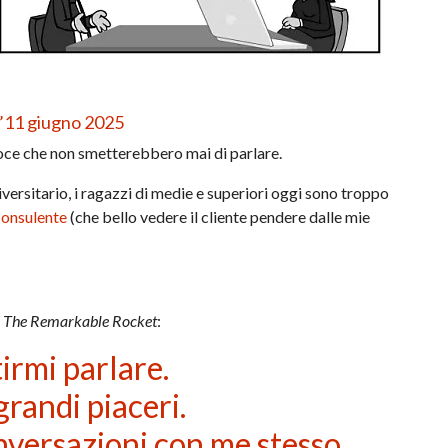
l’11 giugno 2025
 voce che non smetterebbero mai di parlare.
versitario, i ragazzi di medie e superiori oggi sono troppo
consulente
(che bello vedere il cliente pendere dalle mie
n
The Remarkable Rocket
:
irmi parlare.
grandi piaceri.
nversazioni con me stesso,