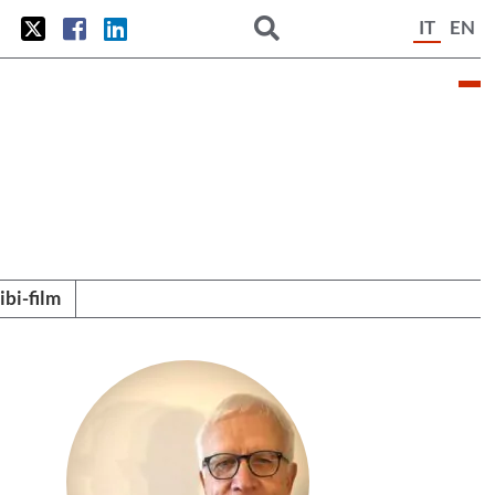
IT
EN
tibi-film