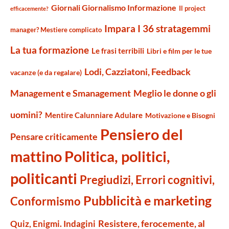
Giornali Giornalismo Informazione
Il project
efficacemente?
Impara I 36 stratagemmi
manager? Mestiere complicato
La tua formazione
Le frasi terribili
Libri e film per le tue
Lodi, Cazziatoni, Feedback
vacanze (e da regalare)
Management e Smanagement
Meglio le donne o gli
uomini?
Mentire Calunniare Adulare
Motivazione e Bisogni
Pensiero del
Pensare criticamente
mattino
Politica, politici,
politicanti
Pregiudizi, Errori cognitivi,
Pubblicità e marketing
Conformismo
Resistere, ferocemente, al
Quiz, Enigmi. Indagini