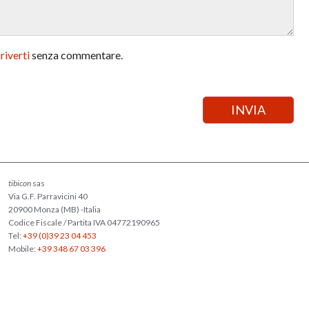
criverti
senza commentare.
tibicon
sas
Via G.F. Parravicini 40
20900 Monza (MB) -Italia
Codice Fiscale / Partita IVA 04772190965
Tel:
+39 (0)39 23 04 453
Mobile:
+39 348 67 03 396