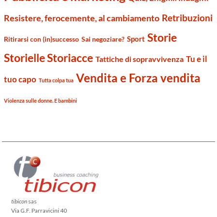
Retribuzioni
Resistere, ferocemente, al cambiamento
Storie
Sport
Ritirarsi con (in)successo
Sai negoziare?
Storielle Storiacce
Tu e il
Tattiche di sopravvivenza
Vendita e Forza vendita
tuo capo
Tutta colpa tua
Violenza sulle donne. E bambini
tibicon
sas
Via G.F. Parravicini 40