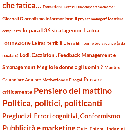
che fatica…
Formazione
Gestisci il tuo tempo efficacemente?
Giornali Giornalismo Informazione
Il project manager? Mestiere
Impara I 36 stratagemmi
La tua
complicato
formazione
Le frasi terribili
Libri e film per le tue vacanze (e da
Management e
Lodi, Cazziatoni, Feedback
regalare)
Smanagement
Meglio le donne o gli uomini?
Mentire
Pensare
Calunniare Adulare
Motivazione e Bisogni
Pensiero del mattino
criticamente
Politica, politici, politicanti
Pregiudizi, Errori cognitivi, Conformismo
Pubblicità e marketing
Quiz, Enigmi. Indagini