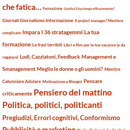
che fatica…
Formazione
Gestisci il tuo tempo efficacemente?
Giornali Giornalismo Informazione
Il project manager? Mestiere
Impara I 36 stratagemmi
La tua
complicato
formazione
Le frasi terribili
Libri e film per le tue vacanze (e da
Management e
Lodi, Cazziatoni, Feedback
regalare)
Smanagement
Meglio le donne o gli uomini?
Mentire
Pensare
Calunniare Adulare
Motivazione e Bisogni
Pensiero del mattino
criticamente
Politica, politici, politicanti
Pregiudizi, Errori cognitivi, Conformismo
Pubblicità e marketing