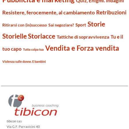
Quiz, Enigmi. Indagini
Retribuzioni
Resistere, ferocemente, al cambiamento
Storie
Sport
Ritirarsi con (in)successo
Sai negoziare?
Storielle Storiacce
Tu e il
Tattiche di sopravvivenza
Vendita e Forza vendita
tuo capo
Tutta colpa tua
Violenza sulle donne. E bambini
tibicon
sas
Via G.F. Parravicini 40