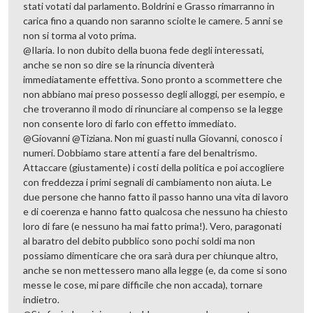
stati votati dal parlamento. Boldrini e Grasso rimarranno in
carica fino a quando non saranno sciolte le camere. 5 anni se
non si torma al voto prima.
@Ilaria. Io non dubito della buona fede degli interessati,
anche se non so dire se la rinuncia diventerà
immediatamente effettiva. Sono pronto a scommettere che
non abbiano mai preso possesso degli alloggi, per esempio, e
che troveranno il modo di rinunciare al compenso se la legge
non consente loro di farlo con effetto immediato.
@Giovanni @Tiziana. Non mi guasti nulla Giovanni, conosco i
numeri. Dobbiamo stare attenti a fare del benaltrismo.
Attaccare (giustamente) i costi della politica e poi accogliere
con freddezza i primi segnali di cambiamento non aiuta. Le
due persone che hanno fatto il passo hanno una vita di lavoro
e di coerenza e hanno fatto qualcosa che nessuno ha chiesto
loro di fare (e nessuno ha mai fatto prima!). Vero, paragonati
al baratro del debito pubblico sono pochi soldi ma non
possiamo dimenticare che ora sarà dura per chiunque altro,
anche se non mettessero mano alla legge (e, da come si sono
messe le cose, mi pare difficile che non accada), tornare
indietro.