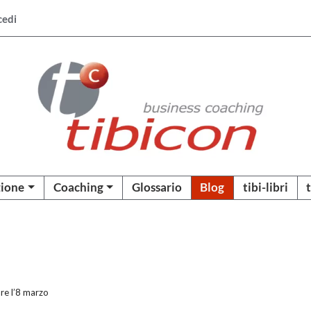
cedi
ione
Coaching
Glossario
Blog
tibi-libri
re l’8 marzo