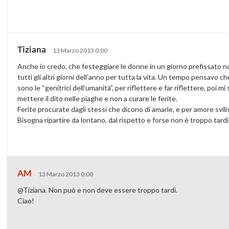
Tiziana
13 Marzo 2013 0:00
Anche io credo, che festeggiare le donne in un giorno prefissato non
tutti gli altri giorni dell’anno per tutta la vita. Un tempo pensavo 
sono le “genitrici dell’umanità”, per riflettere e far riflettere, poi
mettere il dito nelle piaghe e non a curare le ferite.
Ferite procurate dagli stessi che dicono di amarle, e per amore svi
Bisogna ripartire da lontano, dal rispetto e forse non è troppo tardi
AM
13 Marzo 2013 0:00
@Tiziana. Non può e non deve essere troppo tardi.
Ciao!