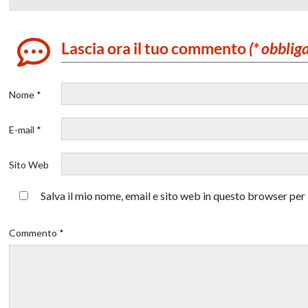
Lascia ora il tuo commento
(* obblig
Nome *
E-mail *
Sito Web
Salva il mio nome, email e sito web in questo browser pe
Commento *