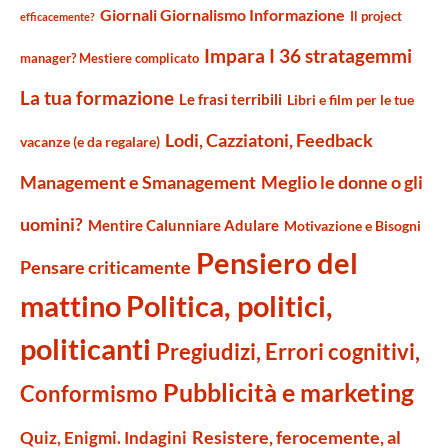
Giornali Giornalismo Informazione
Il project
efficacemente?
Impara I 36 stratagemmi
manager? Mestiere complicato
La tua formazione
Le frasi terribili
Libri e film per le tue
Lodi, Cazziatoni, Feedback
vacanze (e da regalare)
Management e Smanagement
Meglio le donne o gli
uomini?
Mentire Calunniare Adulare
Motivazione e Bisogni
Pensiero del
Pensare criticamente
mattino
Politica, politici,
politicanti
Pregiudizi, Errori cognitivi,
Pubblicità e marketing
Conformismo
Resistere, ferocemente, al
Quiz, Enigmi. Indagini