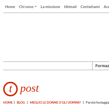
Home
Chi sono
La missione
tibimail
Contattami
Ac
Formaz
post
t
HOME
|
BLOG
|
MEGLIO LE DONNE O GLI UOMINI?
|
Perché festeggia