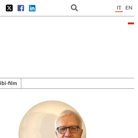
IT
EN
tibi-film