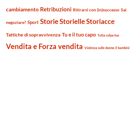
Retribuzioni
cambiamento
Ritirarsi con (in)successo
Sai
Storie Storielle Storiacce
Sport
negoziare?
Tu e il tuo capo
Tattiche di sopravvivenza
Tutta colpa tua
Vendita e Forza vendita
Violenza sulle donne. E bambini