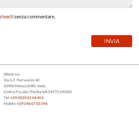
criverti
senza commentare.
tibicon
sas
Via G.F. Parravicini 40
20900 Monza (MB) -Italia
Codice Fiscale / Partita IVA 04772190965
Tel:
+39 (0)39 23 04 453
Mobile:
+39 348 67 03 396