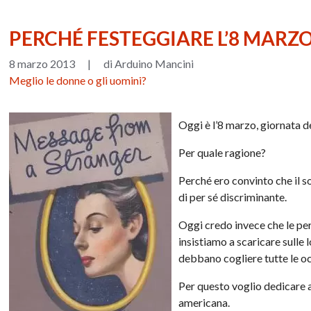
PERCHÉ FESTEGGIARE L’8 MARZ
8 marzo 2013
|
di Arduino Mancini
Meglio le donne o gli uomini?
Oggi è l’8 marzo, giornata d
Per quale ragione?
Perché ero convinto che il so
di per sé discriminante.
Oggi credo invece che le pers
insistiamo a scaricare sulle 
debbano cogliere tutte le oc
Per questo voglio dedicare a
americana.