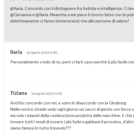
@Ilaria. Concordo con il distinguere fra furbizia e intelligenza. Ci la
@Giovanna e @Ilaria. Neanche a me piace il risotto fatto con le pol
obiettivamente ci fanno inntervosire) che alle persone di valore?
Ilaria
16 Aprile 2013 0:00
Personalmente credo di no, però ci farò caso perchè è più facile not
Tiziana
16 Aprile 2013 0:00
Anch’io concordo con voi, e sono in disaccordo con la Ginzburg.
Nelle nostre strade vedo ogni giorno un sacco di gente con facce st
ma solo i miasmi della combustione prodotta dalle macchine. E che gli
trovare tutti i modi di essere i più furbi e gabbare il prossimo, d’al
siamo famosi in tutto il mondo???