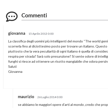
Commenti
giovanna
15 Aprile 2013 0:00
La classifica degli uomini più intelligenti del mondo “The world ge
scorrerla fino al diciottesimo posto per trovare un italiano. Quest
piuttosto che la vera peculiarità di ogni italiano è quella di consider
respira per strada? Sarà solo presunzione? Si sente odore di intelli
funghi si riesce ad ottenere un risotto mangiabile che odora persin
Saluti
Giovanna
maurizio
26 Luglio 2014 0:00
se abbiamo le maggiori opere d’arti al mondo ,credo che propi