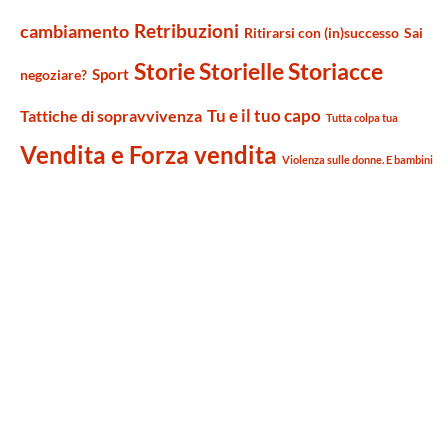
Retribuzioni
cambiamento
Ritirarsi con (in)successo
Sai
Storie Storielle Storiacce
Sport
negoziare?
Tu e il tuo capo
Tattiche di sopravvivenza
Tutta colpa tua
Vendita e Forza vendita
Violenza sulle donne. E bambini