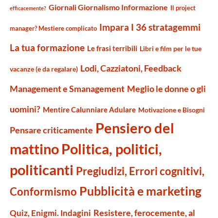
Giornali Giornalismo Informazione
Il project
efficacemente?
Impara I 36 stratagemmi
manager? Mestiere complicato
La tua formazione
Le frasi terribili
Libri e film per le tue
Lodi, Cazziatoni, Feedback
vacanze (e da regalare)
Management e Smanagement
Meglio le donne o gli
uomini?
Mentire Calunniare Adulare
Motivazione e Bisogni
Pensiero del
Pensare criticamente
mattino
Politica, politici,
politicanti
Pregiudizi, Errori cognitivi,
Pubblicità e marketing
Conformismo
Resistere, ferocemente, al
Quiz, Enigmi. Indagini