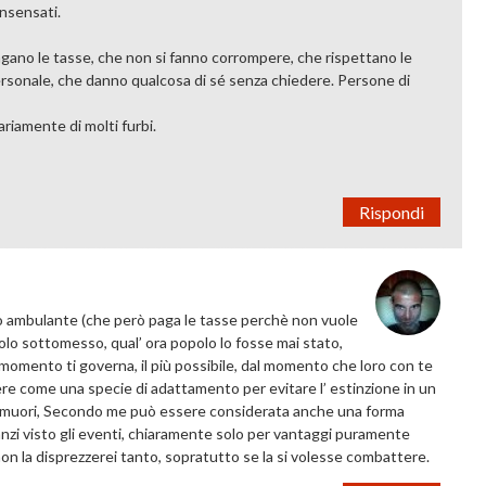
insensati.
pagano le tasse, che non si fanno corrompere, che rispettano le
sonale, che danno qualcosa di sé senza chiedere. Persone di
riamente di molti furbi.
Rispondi
o ambulante (che però paga le tasse perchè non vuole
popolo sottomesso, qual’ ora popolo lo fosse mai stato,
el momento ti governa, il più possibile, dal momento che loro con te
ere come una specie di adattamento per evitare l’ estinzione in un
 o muori, Secondo me può essere considerata anche una forma
 anzi visto gli eventi, chiaramente solo per vantaggi puramente
non la disprezzerei tanto, sopratutto se la si volesse combattere.