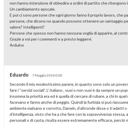
non hanno intenzione di obbedire a ordini di partito che ritengono 
Un cambiamento epocale.
E poi ci sono persone che ogni giorno fanno il proprio lavoro, che 
persone, che dicono no quando possono ottenere un vantaggio per
valore? Intelligenti?
Persone che spesso non hanno nessuna voglia di apparire, al contra
Grazie a voi per i commenti e a presto leggervi.
Arduino
Eduardo
7 Maggio 2014 0:00
Secondo il mio modestissimo parere, in quanto sono solo un pover
fare i “servizi sociali”. L’ italiano , vuoi o non vuoi è da sempre un 
insomma la priorità era ed è quella di cercare di rubare, a chi in qu
facevano e fanno anche di peggio. Quindi la furbizia si può riassum
ambiente malsano e corrotto, Darwin, d’altronde disse o ti adatti
d’intelligenza, visto che ha a che fare con la sopravvivenza stessa,
personali o di casta, risulta essere estremamente efficace, perciò 