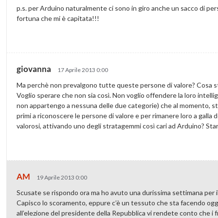
p.s. per Arduino naturalmente ci sono in giro anche un sacco di pe
fortuna che mi è capitata!!!
giovanna
17 Aprile 2013 0:00
Ma perchè non prevalgono tutte queste persone di valore? Cosa s
Voglio sperare che non sia così. Non voglio offendere la loro intell
non appartengo a nessuna delle due categorie) che al momento, stian
primi a riconoscere le persone di valore e per rimanere loro a galla 
valorosi, attivando uno degli stratagemmi così cari ad Arduino? Sta
AM
19 Aprile 2013 0:00
Scusate se rispondo ora ma ho avuto una durissima settimana per i
Capisco lo scoramento, eppure c’è un tessuto che sta facendo oggi
all’elezione del presidente della Repubblica vi rendete conto che i f