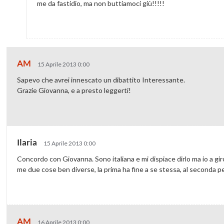
me da fastidio, ma non buttiamoci giù!!!!!
AM
15 Aprile 2013 0:00
Sapevo che avrei innescato un dibattito Interessante.
Grazie Giovanna, e a presto leggerti!
Ilaria
15 Aprile 2013 0:00
Concordo con Giovanna. Sono italiana e mi dispiace dirlo ma io a giro
me due cose ben diverse, la prima ha fine a se stessa, al seconda pe
AM
16 Aprile 2013 0:00