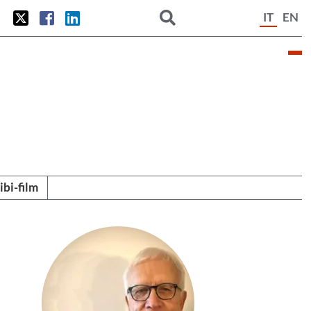
IT
EN
tibi-film