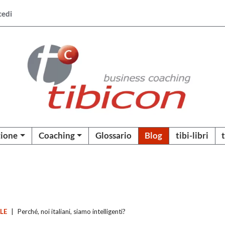
cedi
ione
Coaching
Glossario
Blog
tibi-libri
ALE
|
Perché, noi italiani, siamo intelligenti?