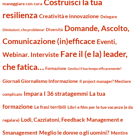
Costruisci la tua
maneggiare con cura
resilienza
Creatività e innovazione
Delegare
Domande, Ascolto,
Diversità
Dimissioni, che problema!
Comunicazione (in)efficace
Eventi,
Fare il (e la) leader,
Webinar. Interviste
che fatica…
Formazione
Gestisci il tuo tempo efficacemente?
Giornali Giornalismo Informazione
Il project manager? Mestiere
Impara I 36 stratagemmi
La tua
complicato
formazione
Le frasi terribili
Libri e film per le tue vacanze (e da
Management e
Lodi, Cazziatoni, Feedback
regalare)
Smanagement
Meglio le donne o gli uomini?
Mentire