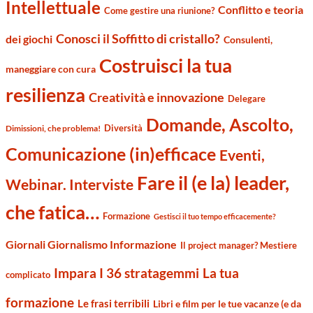
Intellettuale
Conflitto e teoria
Come gestire una riunione?
Conosci il Soffitto di cristallo?
dei giochi
Consulenti,
Costruisci la tua
maneggiare con cura
resilienza
Creatività e innovazione
Delegare
Domande, Ascolto,
Diversità
Dimissioni, che problema!
Comunicazione (in)efficace
Eventi,
Fare il (e la) leader,
Webinar. Interviste
che fatica…
Formazione
Gestisci il tuo tempo efficacemente?
Giornali Giornalismo Informazione
Il project manager? Mestiere
Impara I 36 stratagemmi
La tua
complicato
formazione
Le frasi terribili
Libri e film per le tue vacanze (e da