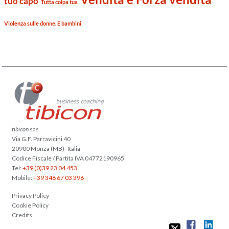
tuo capo
Tutta colpa tua
Violenza sulle donne. E bambini
tibicon
sas
Via G.F. Parravicini 40
20900 Monza (MB) -Italia
Codice Fiscale / Partita IVA 04772190965
Tel:
+39 (0)39 23 04 453
Mobile:
+39 348 67 03 396
Privacy Policy
Cookie Policy
Credits