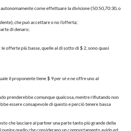
 autonomamente come effettuare la divisione (50:50,70:30, o
dente), che può accettare o no l’offerta;
parte di denaro;
 le offerte più basse, quelle al di sotto di $ 2, sono quasi
e il proponente tiene $ 9 per sé e ne offre uno al
cendo prenderebbe comunque qualcosa, mentre rifiutando non
ebbe essere consapevole di questo e perciò tenere bassa
sto che lasciare al partner una parte tanto più grande della
ur di punire quello che considerano un comportamento avido ed