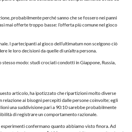
azione, probabilmente perché sanno che se fossero nei panni
si mai offerte troppo basse: l’offerta più comune nel gioco
le. I partecipanti al gioco dell’ultimatum non scelgono ciò
re le loro decisioni da quelle di un’altra persona.
llo stesso modo: studi crociati condotti in Giappone, Russia,
questo articolo, ha ipotizzato che ripartizioni molto diverse
n relazione ai bisogni percepiti dalle persone coinvolte; egli
ilioni una suddivisione pari a 90:10 sarebbe probabilmente
sibilità di registrare un comportamento razionale.
si esperimenti confermano quanto abbiamo visto finora. Ad