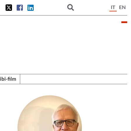
IT
EN
tibi-film