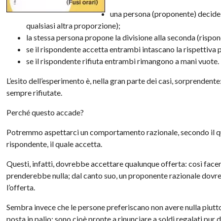
una persona (proponente) decide
qualsiasi altra proporzione);
la stessa persona propone la divisione alla seconda (rispon
se il rispondente accetta entrambi intascano la rispettiva 
se il rispondente rifiuta entrambi rimangono a mani vuote.
L’esito dell’esperimento è, nella gran parte dei casi, sorprendente:
sempre rifiutate.
Perché questo accade?
Potremmo aspettarci un comportamento razionale, secondo il qual
rispondente, il quale accetta.
Questi, infatti, dovrebbe accettare qualunque offerta: così fa
prenderebbe nulla; dal canto suo, un proponente razionale dovr
l’offerta.
Sembra invece che le persone preferiscano non avere nulla piutto
posta in palio; sono cioè pronte a rinunciare a soldi regalati p