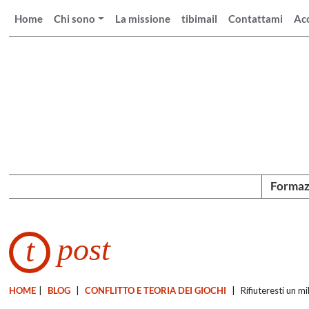
Home
Chi sono
La missione
tibimail
Contattami
Ac
Formaz
post
t
HOME
|
BLOG
|
CONFLITTO E TEORIA DEI GIOCHI
|
Rifiuteresti un mi