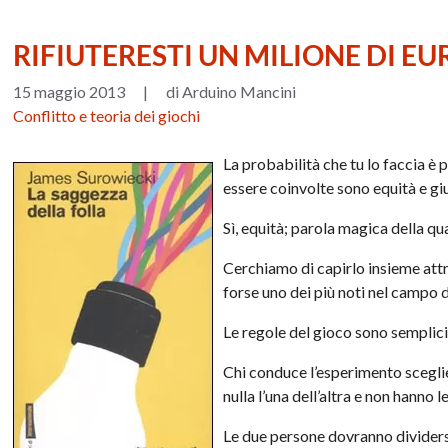
RIFIUTERESTI UN MILIONE DI EU
15 maggio 2013
|
di Arduino Mancini
Conflitto e teoria dei giochi
La probabilità che tu lo faccia è 
essere coinvolte sono equità e giu
Sì, equità; parola magica della 
Cerchiamo di capirlo insieme attr
forse uno dei più noti nel campo
Le regole del gioco sono semplici
Chi conduce l’esperimento scegl
nulla l’una dell’altra e non hanno 
Le due persone dovranno dividersi