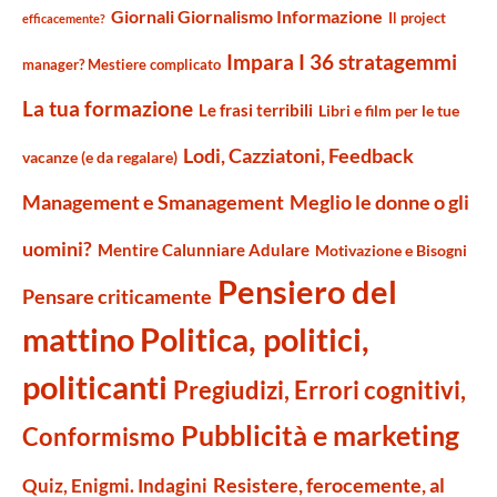
Giornali Giornalismo Informazione
Il project
efficacemente?
Impara I 36 stratagemmi
manager? Mestiere complicato
La tua formazione
Le frasi terribili
Libri e film per le tue
Lodi, Cazziatoni, Feedback
vacanze (e da regalare)
Management e Smanagement
Meglio le donne o gli
uomini?
Mentire Calunniare Adulare
Motivazione e Bisogni
Pensiero del
Pensare criticamente
mattino
Politica, politici,
politicanti
Pregiudizi, Errori cognitivi,
Pubblicità e marketing
Conformismo
Resistere, ferocemente, al
Quiz, Enigmi. Indagini