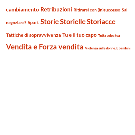
Retribuzioni
cambiamento
Ritirarsi con (in)successo
Sai
Storie Storielle Storiacce
Sport
negoziare?
Tu e il tuo capo
Tattiche di sopravvivenza
Tutta colpa tua
Vendita e Forza vendita
Violenza sulle donne. E bambini