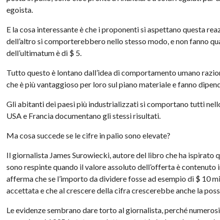
egoista.
E la cosa interessante è che i proponenti si aspettano questa re
dell’altro si comporterebbero nello stesso modo, e non fanno qua
dell’ultimatum è di $ 5.
Tutto questo è lontano dall’idea di comportamento umano raziona
che è più vantaggioso per loro sul piano materiale e fanno dipende
Gli abitanti dei paesi più industrializzati si comportano tutti ne
USA e Francia documentano gli stessi risultati.
Ma cosa succede se le cifre in palio sono elevate?
Il giornalista James Surowiecki, autore del libro che ha ispirato 
sono respinte quando il valore assoluto dell’offerta è contenuto i
afferma che se l’importo da dividere fosse ad esempio di $ 10 m
accettata e che al crescere della cifra crescerebbe anche la pos
Le evidenze sembrano dare torto al giornalista, perché numero