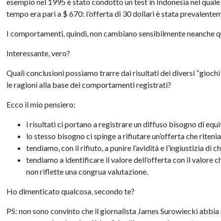
esempio nel 1995 è stato condotto un test in Indonesia nel quale 
tempo era pari a $ 670: l’offerta di 30 dollari è stata prevalentem
I comportamenti, quindi, non cambiano sensibilmente neanche qua
Interessante, vero?
Quali conclusioni possiamo trarre dai risultati dei diversi “gioch
le ragioni alla base dei comportamenti registrati?
Ecco il mio pensiero:
i risultati ci portano a registrare un diffuso bisogno di equ
lo stesso bisogno ci spinge a rifiutare un’offerta che rite
tendiamo, con il rifiuto, a punire l’avidità e l’ingiustizia di
tendiamo a identificare il valore dell’offerta con il valore ch
non riflette una congrua valutazione.
Ho dimenticato qualcosa, secondo te?
PS: non sono convinto che il giornalista James Surowiecki abbia 