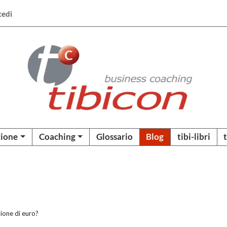
cedi
ione
Coaching
Glossario
Blog
tibi-libri
lione di euro?