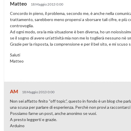
Matteo
18 Maggio 2013 0:00
Concordo in pieno, il problema, secondo me, è anche nella comunicazi
trattamento, sarebbero meno propensi a sborsare tali cifre, e più 
controvoglia.
Ad ogni modo, ora la mia situazione è ben diversa, ho un noiosiss
se il sogno di avere un’attività mia non me lo toglierà nessuno nè s
Grazie per la risposta, la comprensione e per il bel sito, e mi scuso 
Saluti
Matteo
AM
18 Maggio 2013 0:00
Non sei affatto finito “off topic”, questo in fondo è un blog che parl
una scusa per parlare di esperienza. Perchè non provi a raccontarci 
Possiamo farne un post, anche anonimo se vuoi.
A presto leggerti e grazie.
Arduino