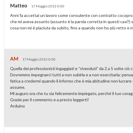
Matteo
17 Maggio 2013 0:00
Anni fa accettai un lavoro come consulente con contratto cocopro.
che mi aveva assunto (assunto è la parola corretta in questi casi?)
cosa non mi è piaciuta da subito, fino a quando non ho più retto e m
AM
17 Maggio 2013 0:00
Quella dei professionisti ingaggiati e “rivenduti” da 2 a 5 volte ciò
Dovremmo impegnarci tutti a non subirla e a non esercitarla: pens
fatica a credermi quando li informo che è mia abitudine non lucrare s
assume.
Mi auguro ora che tu sia felicemente impiegato, perché il tuo coragg
Grazie per il commento e a presto leggerti!
Arduino