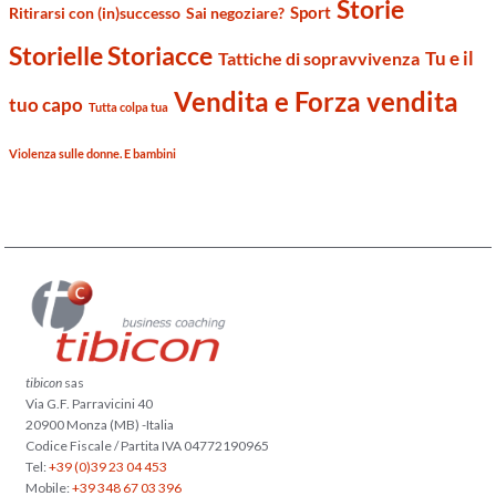
Storie
Sport
Ritirarsi con (in)successo
Sai negoziare?
Storielle Storiacce
Tu e il
Tattiche di sopravvivenza
Vendita e Forza vendita
tuo capo
Tutta colpa tua
Violenza sulle donne. E bambini
tibicon
sas
Via G.F. Parravicini 40
20900 Monza (MB) -Italia
Codice Fiscale / Partita IVA 04772190965
Tel:
+39 (0)39 23 04 453
Mobile:
+39 348 67 03 396