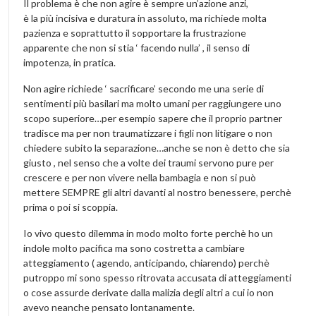
Il problema è che non agire è sempre un’azione anzi,
è la più incisiva e duratura in assoluto, ma richiede molta
pazienza e soprattutto il sopportare la frustrazione
apparente che non si stia ‘ facendo nulla’ , il senso di
impotenza, in pratica.
Non agire richiede ‘ sacrificare’ secondo me una serie di
sentimenti più basilari ma molto umani per raggiungere uno
scopo superiore…per esempio sapere che il proprio partner
tradisce ma per non traumatizzare i figli non litigare o non
chiedere subito la separazione…anche se non è detto che sia
giusto , nel senso che a volte dei traumi servono pure per
crescere e per non vivere nella bambagia e non si può
mettere SEMPRE gli altri davanti al nostro benessere, perchè
prima o poi si scoppia.
Io vivo questo dilemma in modo molto forte perchè ho un
indole molto pacifica ma sono costretta a cambiare
atteggiamento ( agendo, anticipando, chiarendo) perchè
putroppo mi sono spesso ritrovata accusata di atteggiamenti
o cose assurde derivate dalla malizia degli altri a cui io non
avevo neanche pensato lontanamente.