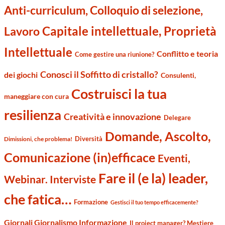
Anti-curriculum, Colloquio di selezione,
Capitale intellettuale, Proprietà
Lavoro
Intellettuale
Conflitto e teoria
Come gestire una riunione?
Conosci il Soffitto di cristallo?
dei giochi
Consulenti,
Costruisci la tua
maneggiare con cura
resilienza
Creatività e innovazione
Delegare
Domande, Ascolto,
Diversità
Dimissioni, che problema!
Comunicazione (in)efficace
Eventi,
Fare il (e la) leader,
Webinar. Interviste
che fatica…
Formazione
Gestisci il tuo tempo efficacemente?
Giornali Giornalismo Informazione
Il project manager? Mestiere