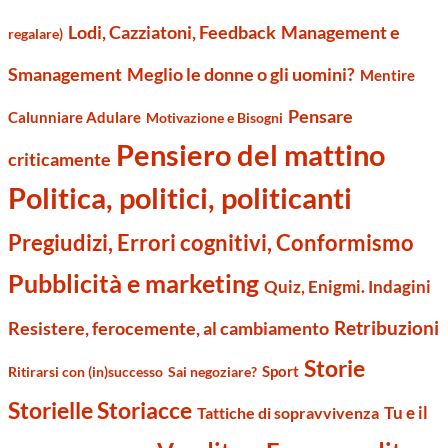
Management e
Lodi, Cazziatoni, Feedback
regalare)
Smanagement
Meglio le donne o gli uomini?
Mentire
Pensare
Calunniare Adulare
Motivazione e Bisogni
Pensiero del mattino
criticamente
Politica, politici, politicanti
Pregiudizi, Errori cognitivi, Conformismo
Pubblicità e marketing
Quiz, Enigmi. Indagini
Retribuzioni
Resistere, ferocemente, al cambiamento
Storie
Sport
Ritirarsi con (in)successo
Sai negoziare?
Storielle Storiacce
Tu e il
Tattiche di sopravvivenza