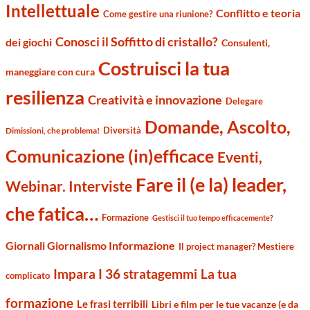
Intellettuale
Conflitto e teoria
Come gestire una riunione?
Conosci il Soffitto di cristallo?
dei giochi
Consulenti,
Costruisci la tua
maneggiare con cura
resilienza
Creatività e innovazione
Delegare
Domande, Ascolto,
Diversità
Dimissioni, che problema!
Comunicazione (in)efficace
Eventi,
Fare il (e la) leader,
Webinar. Interviste
che fatica…
Formazione
Gestisci il tuo tempo efficacemente?
Giornali Giornalismo Informazione
Il project manager? Mestiere
Impara I 36 stratagemmi
La tua
complicato
formazione
Le frasi terribili
Libri e film per le tue vacanze (e da