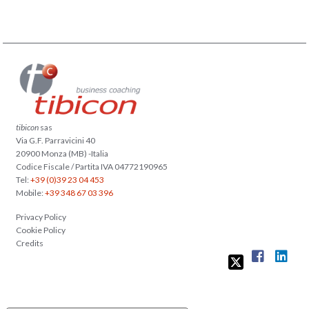
tibicon
sas
Via G.F. Parravicini 40
20900 Monza (MB) -Italia
Codice Fiscale / Partita IVA 04772190965
Tel:
+39 (0)39 23 04 453
Mobile:
+39 348 67 03 396
Privacy Policy
Cookie Policy
Credits