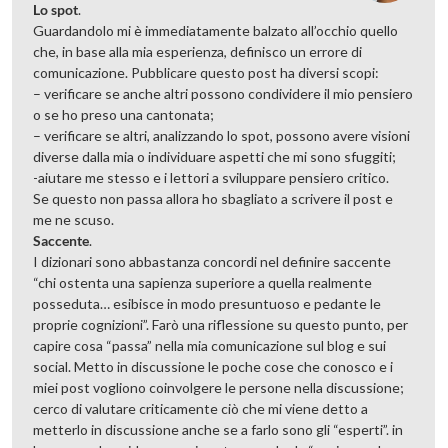
Lo spot
.
Guardandolo mi è immediatamente balzato all’occhio quello
che, in base alla mia esperienza, definisco un errore di
comunicazione. Pubblicare questo post ha diversi scopi:
– verificare se anche altri possono condividere il mio pensiero
o se ho preso una cantonata;
– verificare se altri, analizzando lo spot, possono avere visioni
diverse dalla mia o individuare aspetti che mi sono sfuggiti;
-aiutare me stesso e i lettori a sviluppare pensiero critico.
Se questo non passa allora ho sbagliato a scrivere il post e
me ne scuso.
Saccente
.
I dizionari sono abbastanza concordi nel definire saccente
“chi ostenta una sapienza superiore a quella realmente
posseduta… esibisce in modo presuntuoso e pedante le
proprie cognizioni”. Farò una riflessione su questo punto, per
capire cosa “passa” nella mia comunicazione sul blog e sui
social. Metto in discussione le poche cose che conosco e i
miei post vogliono coinvolgere le persone nella discussione;
cerco di valutare criticamente ciò che mi viene detto a
metterlo in discussione anche se a farlo sono gli “esperti”. in