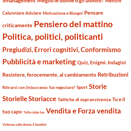
Smanagement
Meglio le donne o gli uomini?
Mentire
Pensare
Calunniare Adulare
Motivazione e Bisogni
Pensiero del mattino
criticamente
Politica, politici, politicanti
Pregiudizi, Errori cognitivi, Conformismo
Pubblicità e marketing
Quiz, Enigmi. Indagini
Retribuzioni
Resistere, ferocemente, al cambiamento
Storie
Sport
Ritirarsi con (in)successo
Sai negoziare?
Storielle Storiacce
Tu e il
Tattiche di sopravvivenza
Vendita e Forza vendita
tuo capo
Tutta colpa tua
Violenza sulle donne. E bambini