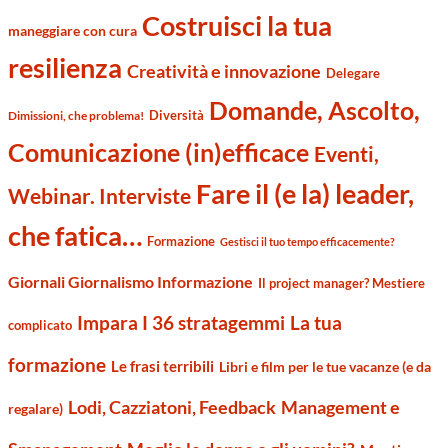
Costruisci la tua
maneggiare con cura
resilienza
Creatività e innovazione
Delegare
Domande, Ascolto,
Diversità
Dimissioni, che problema!
Comunicazione (in)efficace
Eventi,
Fare il (e la) leader,
Webinar. Interviste
che fatica…
Formazione
Gestisci il tuo tempo efficacemente?
Giornali Giornalismo Informazione
Il project manager? Mestiere
Impara I 36 stratagemmi
La tua
complicato
formazione
Le frasi terribili
Libri e film per le tue vacanze (e da
Management e
Lodi, Cazziatoni, Feedback
regalare)