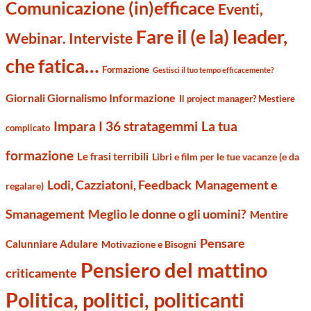
Comunicazione (in)efficace
Eventi,
Fare il (e la) leader,
Webinar. Interviste
che fatica…
Formazione
Gestisci il tuo tempo efficacemente?
Giornali Giornalismo Informazione
Il project manager? Mestiere
Impara I 36 stratagemmi
La tua
complicato
formazione
Le frasi terribili
Libri e film per le tue vacanze (e da
Management e
Lodi, Cazziatoni, Feedback
regalare)
Smanagement
Meglio le donne o gli uomini?
Mentire
Pensare
Calunniare Adulare
Motivazione e Bisogni
Pensiero del mattino
criticamente
Politica, politici, politicanti