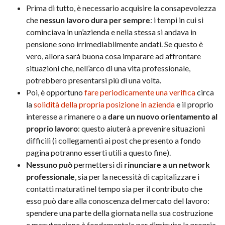
Prima di tutto, è necessario acquisire la consapevolezza
che
nessun lavoro dura per sempre
: i tempi in cui si
cominciava in un’azienda e nella stessa si andava in
pensione sono irrimediabilmente andati. Se questo è
vero, allora sarà buona cosa imparare ad affrontare
situazioni che, nell’arco di una vita professionale,
potrebbero presentarsi più di una volta.
Poi, è opportuno
fare periodicamente una verifica
circa
la
solidità della propria posizione in azienda
e il proprio
interesse a rimanere o a
dare un nuovo orientamento al
proprio lavoro
: questo aiuterà a prevenire situazioni
difficili (i collegamenti ai post che presento a fondo
pagina potranno esserti utili a questo fine).
Nessuno può
permettersi di
rinunciare a un network
professionale
, sia per la necessità di capitalizzare i
contatti maturati nel tempo sia per il contributo che
esso può dare alla conoscenza del mercato del lavoro:
spendere una parte della giornata nella sua costruzione
e manutenzione è fondamentale per diminuire la propria