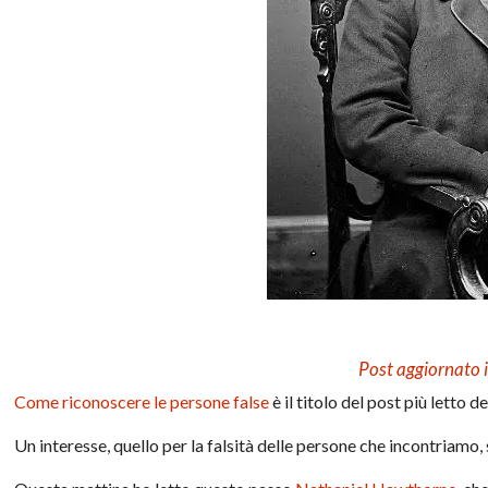
Post aggiornato i
Come riconoscere le persone false
è il titolo del post più letto d
Un interesse, quello per la falsità delle persone che incontriamo,