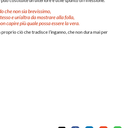
e può costituite un ulteriore e utile spunto di riflessione.
o che non sia brevissimo,
esso e un’altra da mostrare alla folla,
non capire più quale possa essere la vera.
 proprio ciò che tradisce l’inganno, che non dura mai per