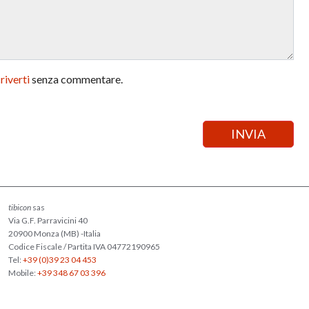
criverti
senza commentare.
tibicon
sas
Via G.F. Parravicini 40
20900 Monza (MB) -Italia
Codice Fiscale / Partita IVA 04772190965
Tel:
+39 (0)39 23 04 453
Mobile:
+39 348 67 03 396