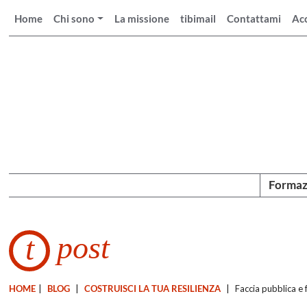
Home
Chi sono
La missione
tibimail
Contattami
Ac
Formaz
post
t
HOME
|
BLOG
|
COSTRUISCI LA TUA RESILIENZA
|
Faccia pubblica e 