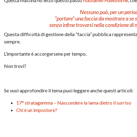
Questa mattina ho letto questo passo
Nathaniel Hawthorne
, ch
Nessuno può, per un period
“portare” una faccia da mostrare a se st
senza infine trovarsi nella condizione di 
Questa difficoltà di gestione della “faccia” pubblica rappresenta
sempre.
L’importante è accorgersene per tempo.
Non trovi?
Se vuoi approfondire il tema puoi leggere anche questi articoli:
17° stratagemma – Nascondere la lama dietro il sorriso
Chi è un impostore?