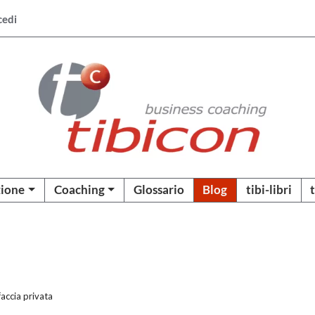
cedi
ione
Coaching
Glossario
Blog
tibi-libri
faccia privata