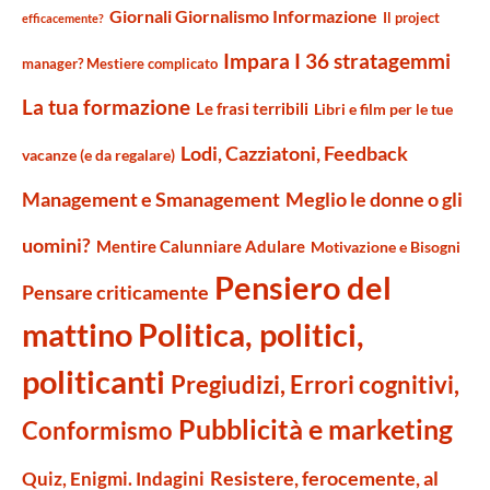
Giornali Giornalismo Informazione
Il project
efficacemente?
Impara I 36 stratagemmi
manager? Mestiere complicato
La tua formazione
Le frasi terribili
Libri e film per le tue
Lodi, Cazziatoni, Feedback
vacanze (e da regalare)
Management e Smanagement
Meglio le donne o gli
uomini?
Mentire Calunniare Adulare
Motivazione e Bisogni
Pensiero del
Pensare criticamente
mattino
Politica, politici,
politicanti
Pregiudizi, Errori cognitivi,
Pubblicità e marketing
Conformismo
Resistere, ferocemente, al
Quiz, Enigmi. Indagini