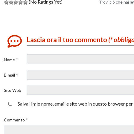
(No Ratings Yet)
Trovi ciò che hai l
Lascia ora il tuo commento
(* obblig
Nome *
E-mail *
Sito Web
Salva il mio nome, email e sito web in questo browser pe
Commento *