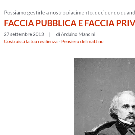
Possiamo gestirle a nostro piacimento, decidendo quando 
FACCIA PUBBLICA E FACCIA PRI
27 settembre 2013
|
di Arduino Mancini
Costruisci la tua resilienza
-
Pensiero del mattino