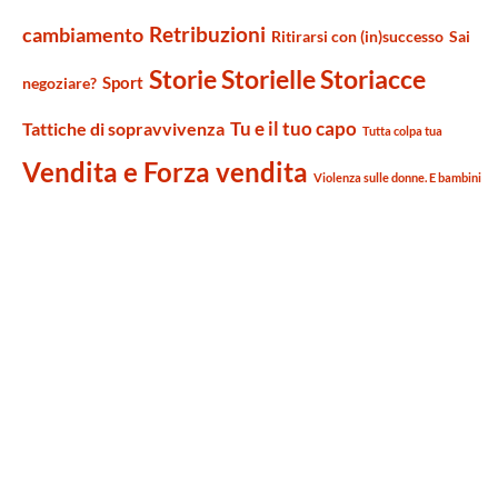
Retribuzioni
cambiamento
Ritirarsi con (in)successo
Sai
Storie Storielle Storiacce
Sport
negoziare?
Tu e il tuo capo
Tattiche di sopravvivenza
Tutta colpa tua
Vendita e Forza vendita
Violenza sulle donne. E bambini