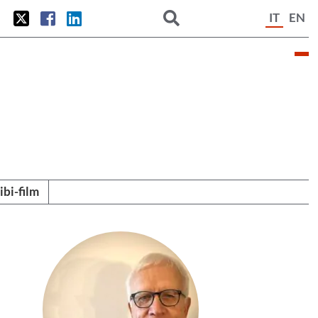
IT
EN
tibi-film