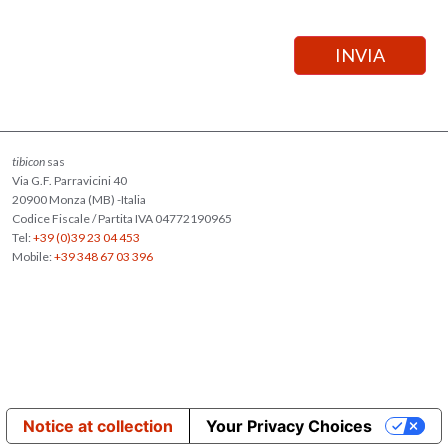
tibicon
sas
Via G.F. Parravicini 40
20900 Monza (MB) -Italia
Codice Fiscale / Partita IVA 04772190965
Tel:
+39 (0)39 23 04 453
Mobile:
+39 348 67 03 396
Notice at collection
Your Privacy Choices