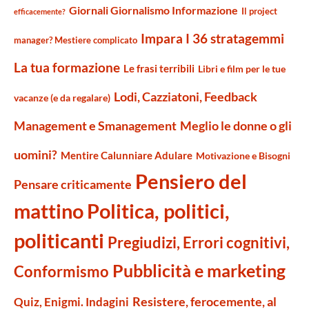
Giornali Giornalismo Informazione
Il project
efficacemente?
Impara I 36 stratagemmi
manager? Mestiere complicato
La tua formazione
Le frasi terribili
Libri e film per le tue
Lodi, Cazziatoni, Feedback
vacanze (e da regalare)
Management e Smanagement
Meglio le donne o gli
uomini?
Mentire Calunniare Adulare
Motivazione e Bisogni
Pensiero del
Pensare criticamente
mattino
Politica, politici,
politicanti
Pregiudizi, Errori cognitivi,
Pubblicità e marketing
Conformismo
Resistere, ferocemente, al
Quiz, Enigmi. Indagini