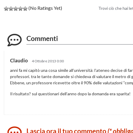
(No Ratings Yet)
Trovi ciò che hai l
Commenti
Claudio
4 Ottobre 2013 0:00
anni fa mi capitò una cosa simile all’università: l’ateneo decise di far
professori. tra le tante domande si chiedeva di valutare il metro di g
Ebbene, un professore ricevette oltre il 90% delle valutazioni “c
Il risultato? sul questionari dell’anno dopo la domanda era sparita!
Lascia ora il tuo commento
(* obblig