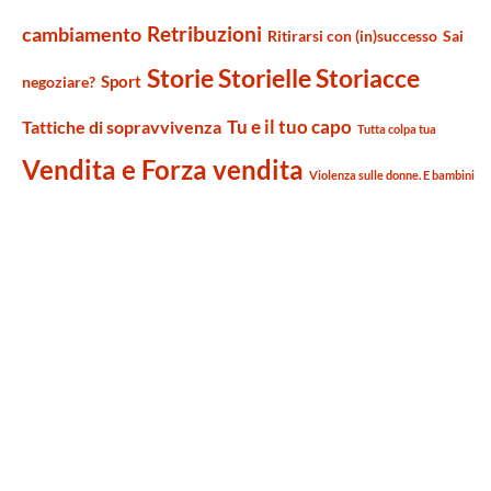
Retribuzioni
cambiamento
Ritirarsi con (in)successo
Sai
Storie Storielle Storiacce
Sport
negoziare?
Tu e il tuo capo
Tattiche di sopravvivenza
Tutta colpa tua
Vendita e Forza vendita
Violenza sulle donne. E bambini