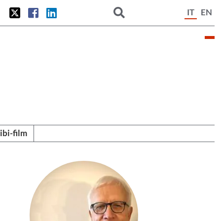
IT
EN
tibi-film