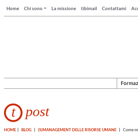
Home
Chi sono
La missione
tibimail
Contattami
Ac
Formaz
post
t
HOME
|
BLOG
|
(S)MANAGEMENT DELLE RISORSE UMANE
|
Come mig