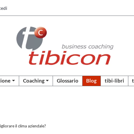
cedi
ione
Coaching
Glossario
Blog
tibi-libri
liorare il clima aziendale?