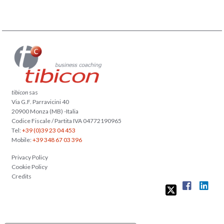
tibicon
sas
Via G.F. Parravicini 40
20900 Monza (MB) -Italia
Codice Fiscale / Partita IVA 04772190965
Tel:
+39 (0)39 23 04 453
Mobile:
+39 348 67 03 396
Privacy Policy
Cookie Policy
Credits