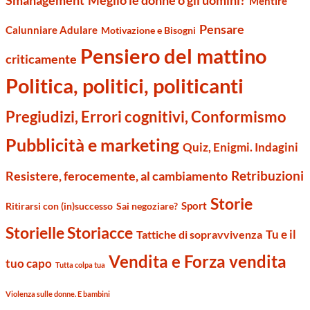
Smanagement
Meglio le donne o gli uomini?
Mentire
Pensare
Calunniare Adulare
Motivazione e Bisogni
Pensiero del mattino
criticamente
Politica, politici, politicanti
Pregiudizi, Errori cognitivi, Conformismo
Pubblicità e marketing
Quiz, Enigmi. Indagini
Retribuzioni
Resistere, ferocemente, al cambiamento
Storie
Sport
Ritirarsi con (in)successo
Sai negoziare?
Storielle Storiacce
Tu e il
Tattiche di sopravvivenza
Vendita e Forza vendita
tuo capo
Tutta colpa tua
Violenza sulle donne. E bambini