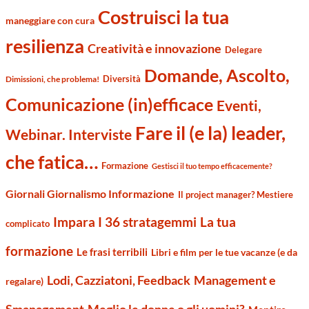
Costruisci la tua
maneggiare con cura
resilienza
Creatività e innovazione
Delegare
Domande, Ascolto,
Diversità
Dimissioni, che problema!
Comunicazione (in)efficace
Eventi,
Fare il (e la) leader,
Webinar. Interviste
che fatica…
Formazione
Gestisci il tuo tempo efficacemente?
Giornali Giornalismo Informazione
Il project manager? Mestiere
Impara I 36 stratagemmi
La tua
complicato
formazione
Le frasi terribili
Libri e film per le tue vacanze (e da
Management e
Lodi, Cazziatoni, Feedback
regalare)