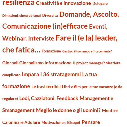
resilienza
Creatività e innovazione
Delegare
Domande, Ascolto,
Diversità
Dimissioni, che problema!
Comunicazione (in)efficace
Eventi,
Fare il (e la) leader,
Webinar. Interviste
che fatica…
Formazione
Gestisci il tuo tempo efficacemente?
Giornali Giornalismo Informazione
Il project manager? Mestiere
Impara I 36 stratagemmi
La tua
complicato
formazione
Le frasi terribili
Libri e film per le tue vacanze (e da
Management e
Lodi, Cazziatoni, Feedback
regalare)
Smanagement
Meglio le donne o gli uomini?
Mentire
Pensare
Calunniare Adulare
Motivazione e Bisogni