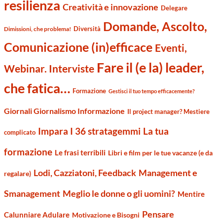
resilienza
Creatività e innovazione
Delegare
Domande, Ascolto,
Diversità
Dimissioni, che problema!
Comunicazione (in)efficace
Eventi,
Fare il (e la) leader,
Webinar. Interviste
che fatica…
Formazione
Gestisci il tuo tempo efficacemente?
Giornali Giornalismo Informazione
Il project manager? Mestiere
Impara I 36 stratagemmi
La tua
complicato
formazione
Le frasi terribili
Libri e film per le tue vacanze (e da
Management e
Lodi, Cazziatoni, Feedback
regalare)
Smanagement
Meglio le donne o gli uomini?
Mentire
Pensare
Calunniare Adulare
Motivazione e Bisogni