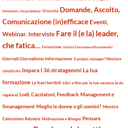
Domande, Ascolto,
Diversità
Dimissioni, che problema!
Comunicazione (in)efficace
Eventi,
Fare il (e la) leader,
Webinar. Interviste
che fatica…
Formazione
Gestisci il tuo tempo efficacemente?
Giornali Giornalismo Informazione
Il project manager? Mestiere
Impara I 36 stratagemmi
La tua
complicato
formazione
Le frasi terribili
Libri e film per le tue vacanze (e da
Management e
Lodi, Cazziatoni, Feedback
regalare)
Smanagement
Meglio le donne o gli uomini?
Mentire
Pensare
Calunniare Adulare
Motivazione e Bisogni