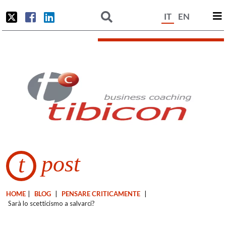
IT
EN
post
t
HOME
|
BLOG
|
PENSARE CRITICAMENTE
|
Sarà lo scetticismo a salvarci?