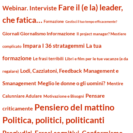
Fare il (e la) leader,
Webinar. Interviste
che fatica…
Formazione
Gestisci il tuo tempo efficacemente?
Giornali Giornalismo Informazione
Il project manager? Mestiere
Impara I 36 stratagemmi
La tua
complicato
formazione
Le frasi terribili
Libri e film per le tue vacanze (e da
Management e
Lodi, Cazziatoni, Feedback
regalare)
Smanagement
Meglio le donne o gli uomini?
Mentire
Pensare
Calunniare Adulare
Motivazione e Bisogni
Pensiero del mattino
criticamente
Politica, politici, politicanti