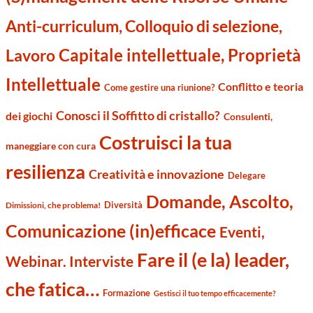
Anti-curriculum, Colloquio di selezione,
Capitale intellettuale, Proprietà
Lavoro
Intellettuale
Conflitto e teoria
Come gestire una riunione?
Conosci il Soffitto di cristallo?
dei giochi
Consulenti,
Costruisci la tua
maneggiare con cura
resilienza
Creatività e innovazione
Delegare
Domande, Ascolto,
Diversità
Dimissioni, che problema!
Comunicazione (in)efficace
Eventi,
Fare il (e la) leader,
Webinar. Interviste
che fatica…
Formazione
Gestisci il tuo tempo efficacemente?