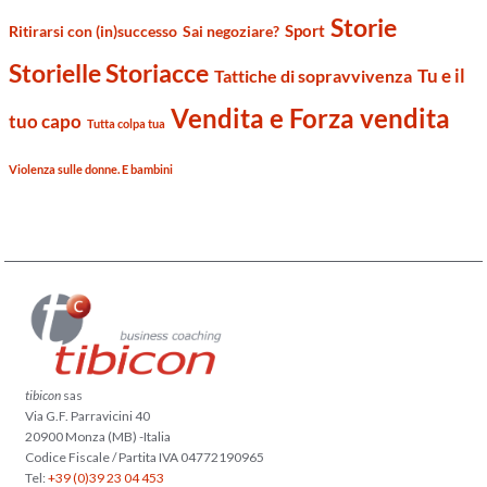
Storie
Sport
Ritirarsi con (in)successo
Sai negoziare?
Storielle Storiacce
Tu e il
Tattiche di sopravvivenza
Vendita e Forza vendita
tuo capo
Tutta colpa tua
Violenza sulle donne. E bambini
tibicon
sas
Via G.F. Parravicini 40
20900 Monza (MB) -Italia
Codice Fiscale / Partita IVA 04772190965
Tel:
+39 (0)39 23 04 453