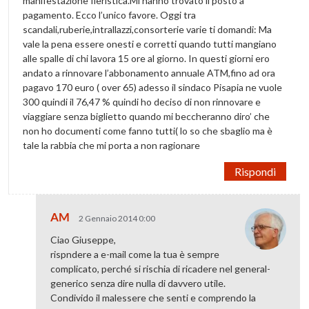
manifestazione fieristica.Mi hanno trovato il posto a
pagamento. Ecco l’unico favore. Oggi tra
scandali,ruberie,intrallazzi,consorterie varie ti domandi: Ma
vale la pena essere onesti e corretti quando tutti mangiano
alle spalle di chi lavora 15 ore al giorno. In questi giorni ero
andato a rinnovare l’abbonamento annuale ATM,fino ad ora
pagavo 170 euro ( over 65) adesso il sindaco Pisapia ne vuole
300 quindi il 76,47 % quindi ho deciso di non rinnovare e
viaggiare senza biglietto quando mi beccheranno diro’ che
non ho documenti come fanno tutti( lo so che sbaglio ma è
tale la rabbia che mi porta a non ragionare
Rispondi
AM
2 Gennaio 2014 0:00
Ciao Giuseppe,
rispndere a e-mail come la tua è sempre
complicato, perché si rischia di ricadere nel general-
generico senza dire nulla di davvero utile.
Condivido il malessere che senti e comprendo la