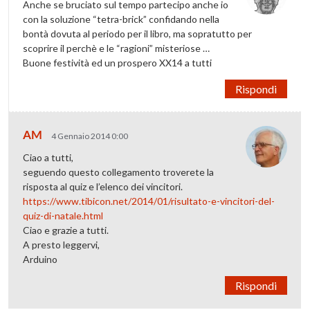
Anche se bruciato sul tempo partecipo anche io
con la soluzione “tetra-brick” confidando nella
bontà dovuta al periodo per il libro, ma sopratutto per
scoprire il perchè e le “ragioni” misteriose …
Buone festività ed un prospero XX14 a tutti
Rispondi
AM
4 Gennaio 2014 0:00
Ciao a tutti,
seguendo questo collegamento troverete la
risposta al quiz e l’elenco dei vincitori.
https://www.tibicon.net/2014/01/risultato-e-vincitori-del-
quiz-di-natale.html
Ciao e grazie a tutti.
A presto leggervi,
Arduino
Rispondi