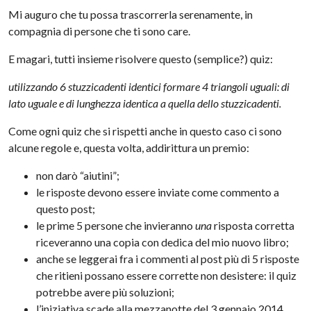
Mi auguro che tu possa trascorrerla serenamente, in
compagnia di persone che ti sono care.
E magari, tutti insieme risolvere questo (semplice?) quiz:
utilizzando 6 stuzzicadenti identici formare 4 triangoli uguali: di
lato uguale e di lunghezza identica a quella dello stuzzicadenti.
Come ogni quiz che si rispetti anche in questo caso ci sono
alcune regole e, questa volta, addirittura un premio:
non darò “aiutini”;
le risposte devono essere inviate come commento a
questo post;
le prime 5 persone che invieranno
una
risposta corretta
riceveranno una copia con dedica del mio nuovo libro;
anche se leggerai fra i commenti al post più di 5 risposte
che ritieni possano essere corrette non desistere: il quiz
potrebbe avere più soluzioni;
l’iniziativa scade alla mezzanotte del 3 gennaio 2014.