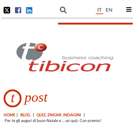
IT
EN
post
t
HOME
|
BLOG
|
QUIZ, ENIGMI. INDAGINI
|
Per te gli auguri di buon Natale e … un quiz. Con premio!