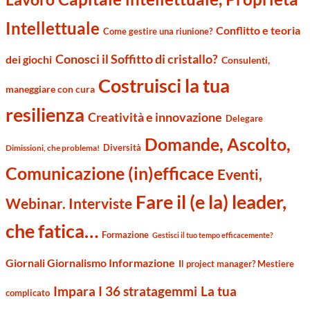
Intellettuale
Conflitto e teoria
Come gestire una riunione?
Conosci il Soffitto di cristallo?
dei giochi
Consulenti,
Costruisci la tua
maneggiare con cura
resilienza
Creatività e innovazione
Delegare
Domande, Ascolto,
Diversità
Dimissioni, che problema!
Comunicazione (in)efficace
Eventi,
Fare il (e la) leader,
Webinar. Interviste
che fatica…
Formazione
Gestisci il tuo tempo efficacemente?
Giornali Giornalismo Informazione
Il project manager? Mestiere
Impara I 36 stratagemmi
La tua
complicato