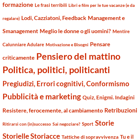
formazione
Le frasi terribili
Libri e film per le tue vacanze (e da
Management e
Lodi, Cazziatoni, Feedback
regalare)
Smanagement
Meglio le donne o gli uomini?
Mentire
Pensare
Calunniare Adulare
Motivazione e Bisogni
Pensiero del mattino
criticamente
Politica, politici, politicanti
Pregiudizi, Errori cognitivi, Conformismo
Pubblicità e marketing
Quiz, Enigmi. Indagini
Retribuzioni
Resistere, ferocemente, al cambiamento
Storie
Sport
Ritirarsi con (in)successo
Sai negoziare?
Storielle Storiacce
Tu e il
Tattiche di sopravvivenza