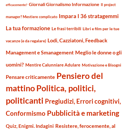
Giornali Giornalismo Informazione
Il project
efficacemente?
Impara I 36 stratagemmi
manager? Mestiere complicato
La tua formazione
Le frasi terribili
Libri e film per le tue
Lodi, Cazziatoni, Feedback
vacanze (e da regalare)
Management e Smanagement
Meglio le donne o gli
uomini?
Mentire Calunniare Adulare
Motivazione e Bisogni
Pensiero del
Pensare criticamente
mattino
Politica, politici,
politicanti
Pregiudizi, Errori cognitivi,
Pubblicità e marketing
Conformismo
Resistere, ferocemente, al
Quiz, Enigmi. Indagini