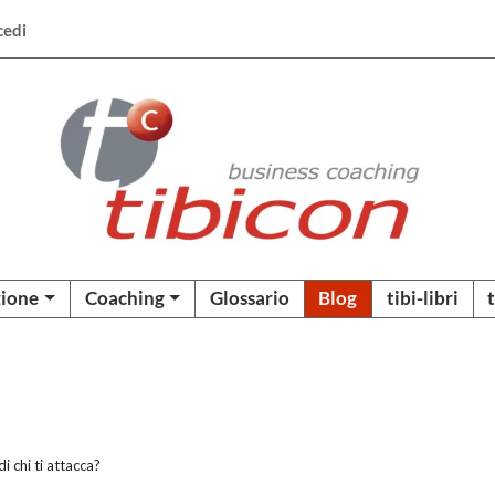
cedi
ione
Coaching
Glossario
Blog
tibi-libri
di chi ti attacca?