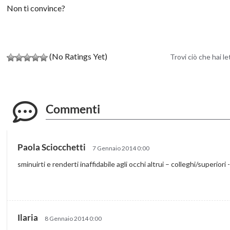
Non ti convince?
(No Ratings Yet)
Trovi ciò che hai l
Commenti
Paola Sciocchetti
7 Gennaio 2014 0:00
sminuirti e renderti inaffidabile agli occhi altrui – colleghi/superior
Ilaria
8 Gennaio 2014 0:00