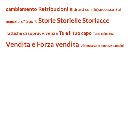
Retribuzioni
cambiamento
Ritirarsi con (in)successo
Sai
Storie Storielle Storiacce
Sport
negoziare?
Tu e il tuo capo
Tattiche di sopravvivenza
Tutta colpa tua
Vendita e Forza vendita
Violenza sulle donne. E bambini