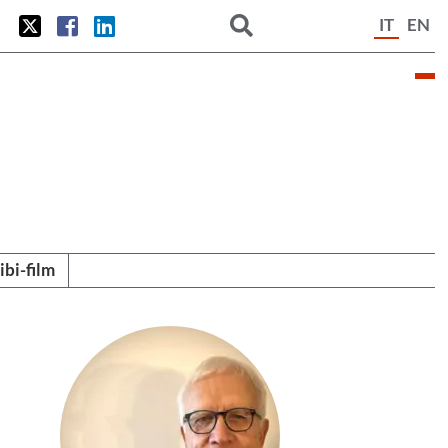
IT
EN
tibi-film