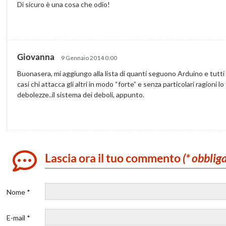
Di sicuro è una cosa che odio!
Giovanna
9 Gennaio 2014 0:00
Buonasera, mi aggiungo alla lista di quanti seguono Arduino e tutti g
casi chi attacca gli altri in modo “forte” e senza particolari ragioni l
debolezze..il sistema dei deboli, appunto.
Lascia ora il tuo commento
(* obblig
Nome *
E-mail *