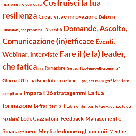
Costruisci la tua
maneggiare con cura
resilienza
Creatività e innovazione
Delegare
Domande, Ascolto,
Diversità
Dimissioni, che problema!
Comunicazione (in)efficace
Eventi,
Fare il (e la) leader,
Webinar. Interviste
che fatica…
Formazione
Gestisci il tuo tempo efficacemente?
Giornali Giornalismo Informazione
Il project manager? Mestiere
Impara I 36 stratagemmi
La tua
complicato
formazione
Le frasi terribili
Libri e film per le tue vacanze (e da
Management e
Lodi, Cazziatoni, Feedback
regalare)
Smanagement
Meglio le donne o gli uomini?
Mentire