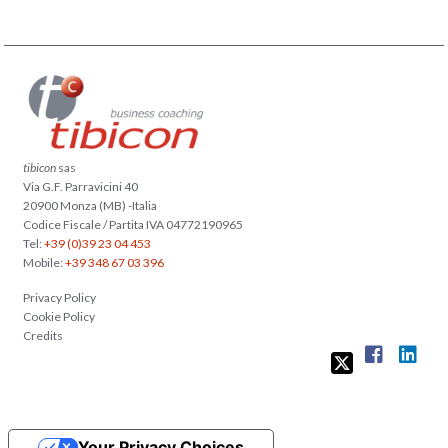
tibicon
sas
Via G.F. Parravicini 40
20900 Monza (MB) -Italia
Codice Fiscale / Partita IVA 04772190965
Tel:
+39 (0)39 23 04 453
Mobile:
+39 348 67 03 396
Privacy Policy
Cookie Policy
Credits
Your Privacy Choices