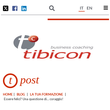
IT
EN
post
t
HOME
|
BLOG
|
LA TUA FORMAZIONE
|
Essere felici? Una questione di… coraggio!