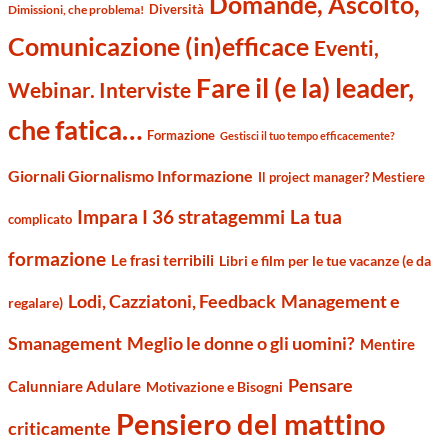
Domande, Ascolto,
Diversità
Dimissioni, che problema!
Comunicazione (in)efficace
Eventi,
Fare il (e la) leader,
Webinar. Interviste
che fatica…
Formazione
Gestisci il tuo tempo efficacemente?
Giornali Giornalismo Informazione
Il project manager? Mestiere
Impara I 36 stratagemmi
La tua
complicato
formazione
Le frasi terribili
Libri e film per le tue vacanze (e da
Management e
Lodi, Cazziatoni, Feedback
regalare)
Smanagement
Meglio le donne o gli uomini?
Mentire
Pensare
Calunniare Adulare
Motivazione e Bisogni
Pensiero del mattino
criticamente