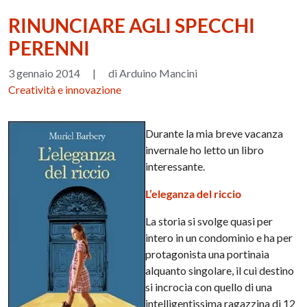
RINUNCIARE AGLI SPECCHI
PERENNI
3 gennaio 2014
|
di Arduino Mancini
Creatività e innovazione
Durante la mia breve vacanza
invernale ho letto un libro
interessante.
L’eleganza del riccio
La storia si svolge quasi per
intero in un condominio e ha per
protagonista una portinaia
alquanto singolare, il cui destino
si incrocia con quello di una
intelligentissima ragazzina di 12