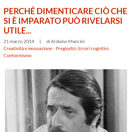
PERCHÉ DIMENTICARE CIÒ CHE
SI È IMPARATO PUÒ RIVELARSI
UTILE...
21 marzo 2014
|
di Arduino Mancini
Creatività e innovazione
-
Pregiudizi, Errori cognitivi,
Conformismo