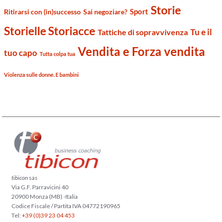
Storie
Sport
Ritirarsi con (in)successo
Sai negoziare?
Storielle Storiacce
Tu e il
Tattiche di sopravvivenza
Vendita e Forza vendita
tuo capo
Tutta colpa tua
Violenza sulle donne. E bambini
tibicon
sas
Via G.F. Parravicini 40
20900 Monza (MB) -Italia
Codice Fiscale / Partita IVA 04772190965
Tel:
+39 (0)39 23 04 453