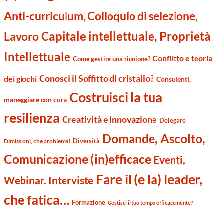
Anti-curriculum, Colloquio di selezione,
Capitale intellettuale, Proprietà
Lavoro
Intellettuale
Conflitto e teoria
Come gestire una riunione?
Conosci il Soffitto di cristallo?
dei giochi
Consulenti,
Costruisci la tua
maneggiare con cura
resilienza
Creatività e innovazione
Delegare
Domande, Ascolto,
Diversità
Dimissioni, che problema!
Comunicazione (in)efficace
Eventi,
Fare il (e la) leader,
Webinar. Interviste
che fatica…
Formazione
Gestisci il tuo tempo efficacemente?