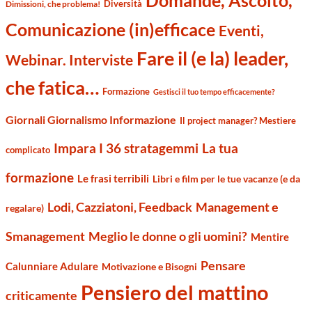
Domande, Ascolto,
Diversità
Dimissioni, che problema!
Comunicazione (in)efficace
Eventi,
Fare il (e la) leader,
Webinar. Interviste
che fatica…
Formazione
Gestisci il tuo tempo efficacemente?
Giornali Giornalismo Informazione
Il project manager? Mestiere
Impara I 36 stratagemmi
La tua
complicato
formazione
Le frasi terribili
Libri e film per le tue vacanze (e da
Management e
Lodi, Cazziatoni, Feedback
regalare)
Smanagement
Meglio le donne o gli uomini?
Mentire
Pensare
Calunniare Adulare
Motivazione e Bisogni
Pensiero del mattino
criticamente