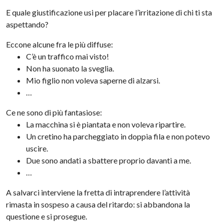
E quale giustificazione usi per placare l’irritazione di chi ti sta
aspettando?
Eccone alcune fra le più diffuse:
C’è un traffico mai visto!
Non ha suonato la sveglia.
Mio figlio non voleva saperne di alzarsi.
…
Ce ne sono di più fantasiose:
La macchina si è piantata e non voleva ripartire.
Un cretino ha parcheggiato in doppia fila e non potevo
uscire.
Due sono andati a sbattere proprio davanti a me.
…
A salvarci interviene la fretta di intraprendere l’attività
rimasta in sospeso a causa del ritardo: si abbandona la
questione e si prosegue.