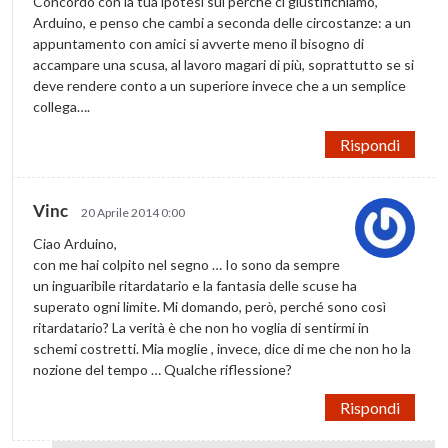
Concordo con la tua ipotesi sul perchè ci giustifichiamo,
Arduino, e penso che cambi a seconda delle circostanze: a un
appuntamento con amici si avverte meno il bisogno di
accampare una scusa, al lavoro magari di più, soprattutto se si
deve rendere conto a un superiore invece che a un semplice
collega….
Rispondi
Vinc
20 Aprile 2014 0:00
Ciao Arduino,
con me hai colpito nel segno … Io sono da sempre
un inguaribile ritardatario e la fantasia delle scuse ha
superato ogni limite. Mi domando, però, perché sono così
ritardatario? La verità è che non ho voglia di sentirmi in
schemi costretti. Mia moglie , invece, dice di me che non ho la
nozione del tempo … Qualche riflessione?
Rispondi