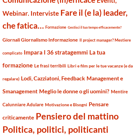
Eventi,
Fare il (e la) leader,
Webinar. Interviste
che fatica…
Formazione
Gestisci il tuo tempo efficacemente?
Giornali Giornalismo Informazione
Il project manager? Mestiere
Impara I 36 stratagemmi
La tua
complicato
formazione
Le frasi terribili
Libri e film per le tue vacanze (e da
Management e
Lodi, Cazziatoni, Feedback
regalare)
Smanagement
Meglio le donne o gli uomini?
Mentire
Pensare
Calunniare Adulare
Motivazione e Bisogni
Pensiero del mattino
criticamente
Politica, politici, politicanti