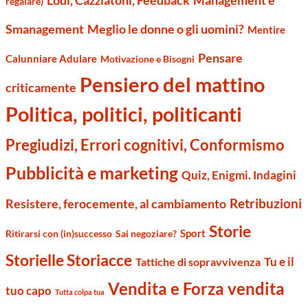
Lodi, Cazziatoni, Feedback
regalare)
Smanagement
Meglio le donne o gli uomini?
Mentire
Pensare
Calunniare Adulare
Motivazione e Bisogni
Pensiero del mattino
criticamente
Politica, politici, politicanti
Pregiudizi, Errori cognitivi, Conformismo
Pubblicità e marketing
Quiz, Enigmi. Indagini
Retribuzioni
Resistere, ferocemente, al cambiamento
Storie
Sport
Ritirarsi con (in)successo
Sai negoziare?
Storielle Storiacce
Tu e il
Tattiche di sopravvivenza
Vendita e Forza vendita
tuo capo
Tutta colpa tua