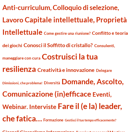
Anti-curriculum, Colloquio di selezione,
Capitale intellettuale, Proprietà
Lavoro
Intellettuale
Conflitto e teoria
Come gestire una riunione?
Conosci il Soffitto di cristallo?
dei giochi
Consulenti,
Costruisci la tua
maneggiare con cura
resilienza
Creatività e innovazione
Delegare
Domande, Ascolto,
Diversità
Dimissioni, che problema!
Comunicazione (in)efficace
Eventi,
Fare il (e la) leader,
Webinar. Interviste
che fatica…
Formazione
Gestisci il tuo tempo efficacemente?
Giornali Giornalismo Informazione