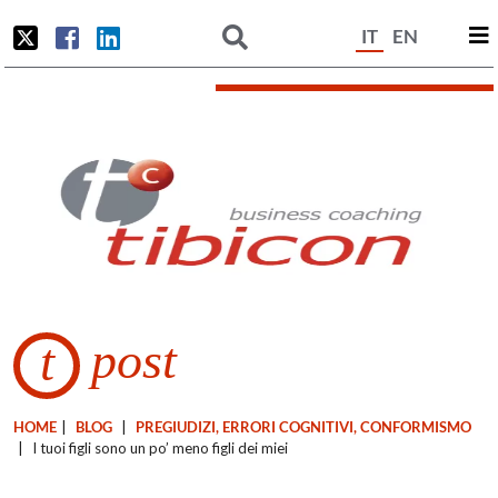
IT
EN
post
t
HOME
|
BLOG
|
PREGIUDIZI, ERRORI COGNITIVI, CONFORMISMO
|
I tuoi figli sono un po’ meno figli dei miei