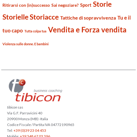
Storie
Sport
Ritirarsi con (in)successo
Sai negoziare?
Storielle Storiacce
Tu e il
Tattiche di sopravvivenza
Vendita e Forza vendita
tuo capo
Tutta colpa tua
Violenza sulle donne. E bambini
tibicon
sas
Via G.F. Parravicini 40
20900 Monza (MB) -Italia
Codice Fiscale / Partita IVA 04772190965
Tel:
+39 (0)39 23 04 453
Mobile:
+39 348 67 03 396