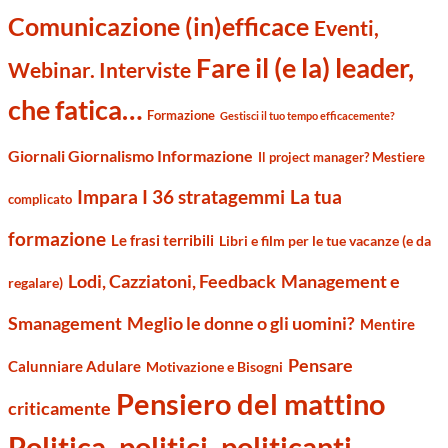
Comunicazione (in)efficace
Eventi,
Fare il (e la) leader,
Webinar. Interviste
che fatica…
Formazione
Gestisci il tuo tempo efficacemente?
Giornali Giornalismo Informazione
Il project manager? Mestiere
Impara I 36 stratagemmi
La tua
complicato
formazione
Le frasi terribili
Libri e film per le tue vacanze (e da
Management e
Lodi, Cazziatoni, Feedback
regalare)
Smanagement
Meglio le donne o gli uomini?
Mentire
Pensare
Calunniare Adulare
Motivazione e Bisogni
Pensiero del mattino
criticamente
Politica, politici, politicanti