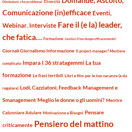
Diversità
Dimissioni, che problema!
Comunicazione (in)efficace
Eventi,
Fare il (e la) leader,
Webinar. Interviste
che fatica…
Formazione
Gestisci il tuo tempo efficacemente?
Giornali Giornalismo Informazione
Il project manager? Mestiere
Impara I 36 stratagemmi
La tua
complicato
formazione
Le frasi terribili
Libri e film per le tue vacanze (e da
Management e
Lodi, Cazziatoni, Feedback
regalare)
Smanagement
Meglio le donne o gli uomini?
Mentire
Pensare
Calunniare Adulare
Motivazione e Bisogni
Pensiero del mattino
criticamente