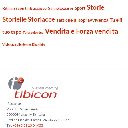
Storie
Sport
Ritirarsi con (in)successo
Sai negoziare?
Storielle Storiacce
Tu e il
Tattiche di sopravvivenza
Vendita e Forza vendita
tuo capo
Tutta colpa tua
Violenza sulle donne. E bambini
tibicon
sas
Via G.F. Parravicini 40
20900 Monza (MB) -Italia
Codice Fiscale / Partita IVA 04772190965
Tel:
+39 (0)39 23 04 453