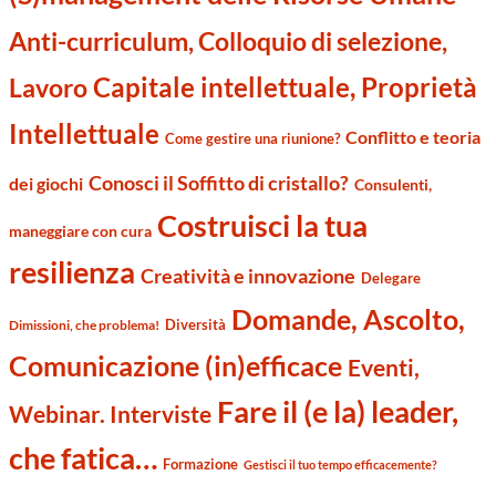
Anti-curriculum, Colloquio di selezione,
Capitale intellettuale, Proprietà
Lavoro
Intellettuale
Conflitto e teoria
Come gestire una riunione?
Conosci il Soffitto di cristallo?
dei giochi
Consulenti,
Costruisci la tua
maneggiare con cura
resilienza
Creatività e innovazione
Delegare
Domande, Ascolto,
Diversità
Dimissioni, che problema!
Comunicazione (in)efficace
Eventi,
Fare il (e la) leader,
Webinar. Interviste
che fatica…
Formazione
Gestisci il tuo tempo efficacemente?