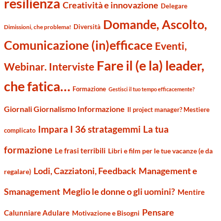
resilienza
Creatività e innovazione
Delegare
Domande, Ascolto,
Diversità
Dimissioni, che problema!
Comunicazione (in)efficace
Eventi,
Fare il (e la) leader,
Webinar. Interviste
che fatica…
Formazione
Gestisci il tuo tempo efficacemente?
Giornali Giornalismo Informazione
Il project manager? Mestiere
Impara I 36 stratagemmi
La tua
complicato
formazione
Le frasi terribili
Libri e film per le tue vacanze (e da
Management e
Lodi, Cazziatoni, Feedback
regalare)
Smanagement
Meglio le donne o gli uomini?
Mentire
Pensare
Calunniare Adulare
Motivazione e Bisogni