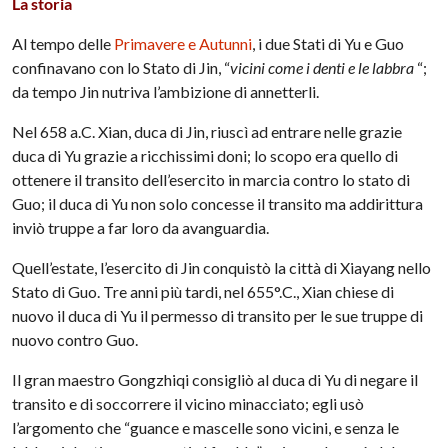
La storia
Al tempo delle
Primavere e Autunni
, i due Stati di Yu e Guo
confinavano con lo Stato di Jin, “
vicini come i denti e le labbra
“;
da tempo Jin nutriva l’ambizione di annetterli.
Nel 658 a.C. Xian, duca di Jin, riuscì ad entrare nelle grazie
duca di Yu grazie a ricchissimi doni; lo scopo era quello di
ottenere il transito dell’esercito in marcia contro lo stato di
Guo; il duca di Yu non solo concesse il transito ma addirittura
inviò truppe a far loro da avanguardia.
Quell’estate, l’esercito di Jin conquistò la città di Xiayang nello
Stato di Guo. Tre anni più tardi, nel 655°.C., Xian chiese di
nuovo il duca di Yu il permesso di transito per le sue truppe di
nuovo contro Guo.
Il gran maestro Gongzhiqi consigliò al duca di Yu di negare il
transito e di soccorrere il vicino minacciato; egli usò
l’argomento che “guance e mascelle sono vicini, e senza le