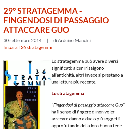
29° STRATAGEMMA -
FINGENDOSI DI PASSAGGIO
ATTACCARE GUO
30 settembre 2014
|
di Arduino Mancini
Impara I 36 stratagemmi
Lo stratagemma può avere diversi
significati; alcuni risalgono
all’antichità, altri invece si prestano a
una lettura più recente.
Lo stratagemma
“
Fingendosi di passaggio attaccare Guo
”
ha il senso di fingere di non voler
arrecare danno a due o più soggetti,
approfittando della loro buona fede