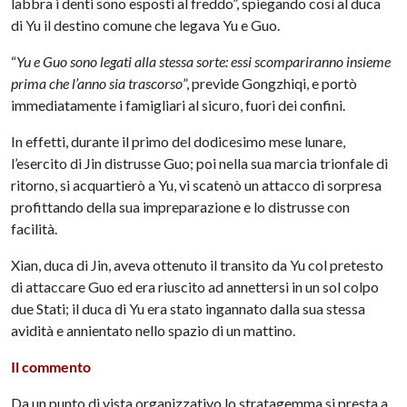
labbra i denti sono esposti al freddo”, spiegando così al duca
di Yu il destino comune che legava Yu e Guo.
“
Yu e Guo sono legati alla stessa sorte: essi scompariranno insieme
prima che l’anno sia trascorso
”, previde Gongzhiqi, e portò
immediatamente i famigliari al sicuro, fuori dei confini.
In effetti, durante il primo del dodicesimo mese lunare,
l’esercito di Jin distrusse Guo; poi nella sua marcia trionfale di
ritorno, si acquartierò a Yu, vi scatenò un attacco di sorpresa
profittando della sua impreparazione e lo distrusse con
facilità.
Xian, duca di Jin, aveva ottenuto il transito da Yu col pretesto
di attaccare Guo ed era riuscito ad annettersi in un sol colpo
due Stati; il duca di Yu era stato ingannato dalla sua stessa
avidità e annientato nello spazio di un mattino.
Il commento
Da un punto di vista organizzativo lo stratagemma si presta a