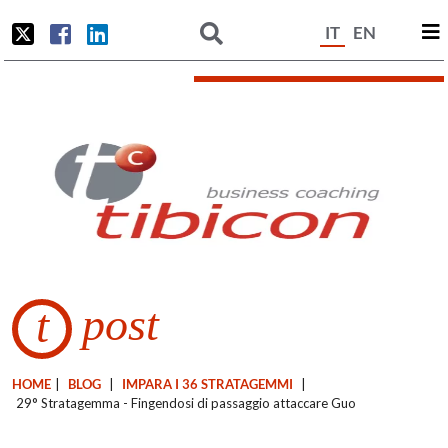
IT
EN
post
t
HOME
|
BLOG
|
IMPARA I 36 STRATAGEMMI
|
29° Stratagemma - Fingendosi di passaggio attaccare Guo