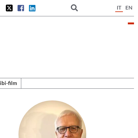
IT
EN
tibi-film