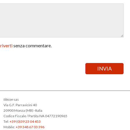
criverti
senza commentare.
tibicon
sas
Via G.F. Parravicini 40
20900 Monza (MB) -Italia
Codice Fiscale / Partita IVA 04772190965
Tel:
+39 (0)39 23 04 453
Mobile:
+39 348 67 03 396