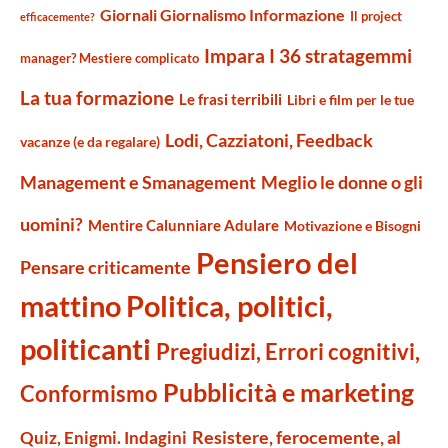
Giornali Giornalismo Informazione
Il project
efficacemente?
Impara I 36 stratagemmi
manager? Mestiere complicato
La tua formazione
Le frasi terribili
Libri e film per le tue
Lodi, Cazziatoni, Feedback
vacanze (e da regalare)
Management e Smanagement
Meglio le donne o gli
uomini?
Mentire Calunniare Adulare
Motivazione e Bisogni
Pensiero del
Pensare criticamente
mattino
Politica, politici,
politicanti
Pregiudizi, Errori cognitivi,
Pubblicità e marketing
Conformismo
Resistere, ferocemente, al
Quiz, Enigmi. Indagini