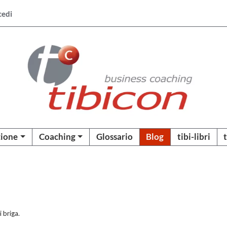
cedi
ione
Coaching
Glossario
Blog
tibi-libri
i briga.