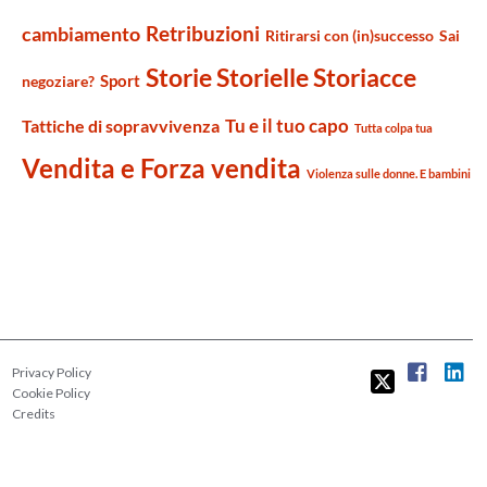
Retribuzioni
cambiamento
Ritirarsi con (in)successo
Sai
Storie Storielle Storiacce
Sport
negoziare?
Tu e il tuo capo
Tattiche di sopravvivenza
Tutta colpa tua
Vendita e Forza vendita
Violenza sulle donne. E bambini
Privacy Policy
Cookie Policy
Credits