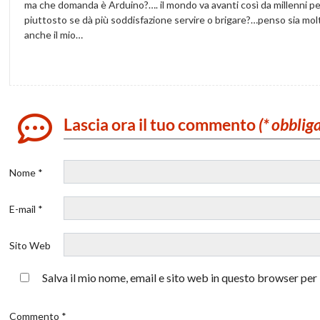
ma che domanda è Arduino?…. il mondo va avanti così da millenni p
piuttosto se dà più soddisfazione servire o brigare?…penso sia molto
anche il mio…
Lascia ora il tuo commento
(* obblig
Nome *
E-mail *
Sito Web
Salva il mio nome, email e sito web in questo browser pe
Commento *